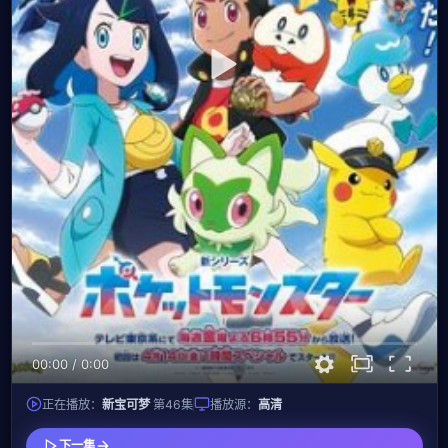
00:00
/
0:00
正在播放：
新宝可梦
第46集
播放源：
高清
下一集