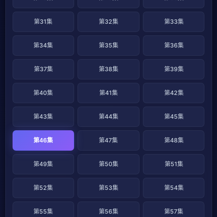
第31集
第32集
第33集
第34集
第35集
第36集
第37集
第38集
第39集
第40集
第41集
第42集
第43集
第44集
第45集
第46集
第47集
第48集
第49集
第50集
第51集
第52集
第53集
第54集
第55集
第56集
第57集