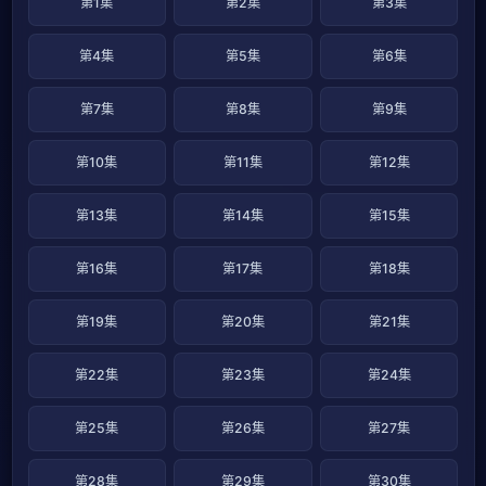
第1集
第2集
第3集
第4集
第5集
第6集
第7集
第8集
第9集
第10集
第11集
第12集
第13集
第14集
第15集
第16集
第17集
第18集
第19集
第20集
第21集
第22集
第23集
第24集
第25集
第26集
第27集
第28集
第29集
第30集