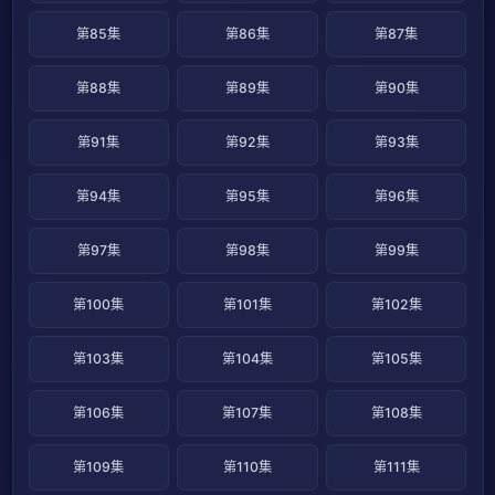
第85集
第86集
第87集
第88集
第89集
第90集
第91集
第92集
第93集
第94集
第95集
第96集
第97集
第98集
第99集
第100集
第101集
第102集
第103集
第104集
第105集
第106集
第107集
第108集
第109集
第110集
第111集