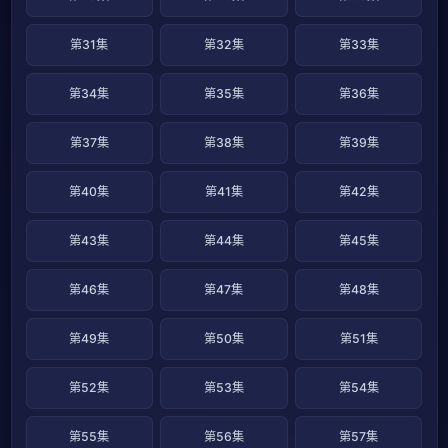
第31集
第32集
第33集
第34集
第35集
第36集
第37集
第38集
第39集
第40集
第41集
第42集
第43集
第44集
第45集
第46集
第47集
第48集
第49集
第50集
第51集
第52集
第53集
第54集
第55集
第56集
第57集