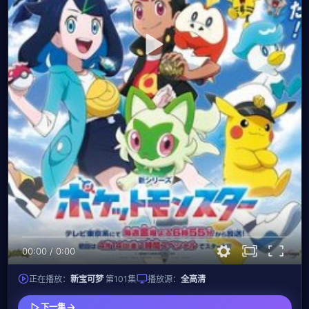
00:00
/
0:00
正在播放：
新宝可梦
第101集
播放源：
全高清
下一集