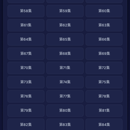
第58集
第59集
第60集
第61集
第62集
第63集
第64集
第65集
第66集
第67集
第68集
第69集
第70集
第71集
第72集
第73集
第74集
第75集
第76集
第77集
第78集
第79集
第80集
第81集
第82集
第83集
第84集