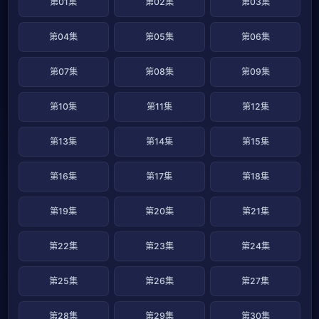
第01集
第02集
第03集
第04集
第05集
第06集
第07集
第08集
第09集
第10集
第11集
第12集
第13集
第14集
第15集
第16集
第17集
第18集
第19集
第20集
第21集
第22集
第23集
第24集
第25集
第26集
第27集
第28集
第29集
第30集