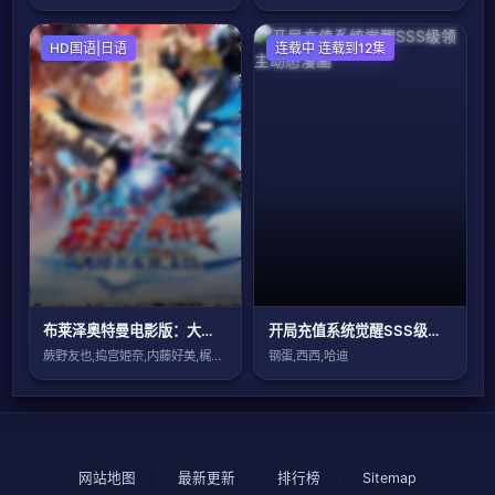
日本动漫
HD国语|日语
国产动漫
连载中 连载到12集
布莱泽奥特曼电影版：大怪兽首都激战
开局充值系统觉醒SSS级领主动态漫画
蕨野友也,捣宫姫奈,内藤好美,梶原飒,伊
钢蛋,西西,哈迪
网站地图
|
最新更新
|
排行榜
|
Sitemap