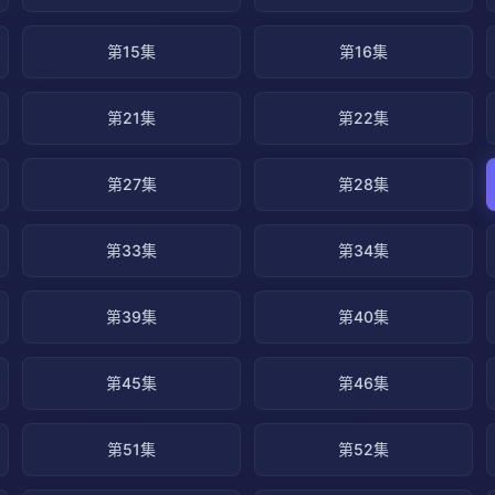
第15集
第16集
第21集
第22集
第27集
第28集
第33集
第34集
第39集
第40集
第45集
第46集
第51集
第52集