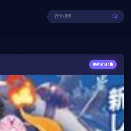
剧
更新至144集