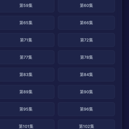
第59集
第60集
第65集
第66集
第71集
第72集
第77集
第78集
第83集
第84集
第89集
第90集
第95集
第96集
第101集
第102集