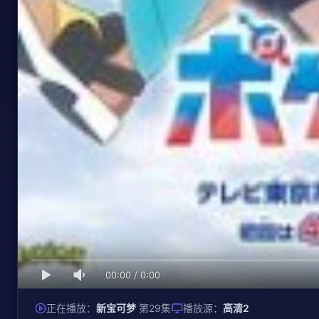
00:00
/
0:00
正在播放：
新宝可梦
第29集
播放源：
高清2