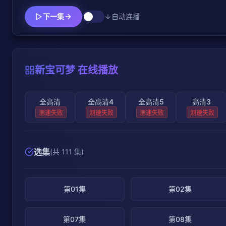
下一集
自动连播
新宝可梦 在线播放
全高清
全高清4
全高清5
高清3
测速失败
测速失败
测速失败
测速失败
选集
(共 111 集)
第01集
第02集
第07集
第08集