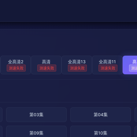
全高清2
高清
全高清13
全高清11
高
测速失败
测速失败
测速失败
测速失败
测
第03集
第04集
第09集
第10集