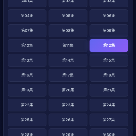
第01集
第02集
第03集
第04集
第05集
第06集
第07集
第08集
第09集
第10集
第11集
第12集
第13集
第14集
第15集
第16集
第17集
第18集
第19集
第20集
第21集
第22集
第23集
第24集
第25集
第26集
第27集
第28集
第29集
第30集