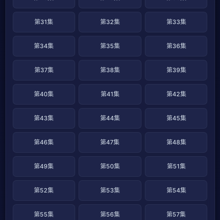
第31集
第32集
第33集
第34集
第35集
第36集
第37集
第38集
第39集
第40集
第41集
第42集
第43集
第44集
第45集
第46集
第47集
第48集
第49集
第50集
第51集
第52集
第53集
第54集
第55集
第56集
第57集