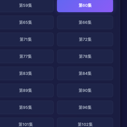
第59集
第60集
第65集
第66集
第71集
第72集
第77集
第78集
第83集
第84集
第89集
第90集
第95集
第96集
第101集
第102集