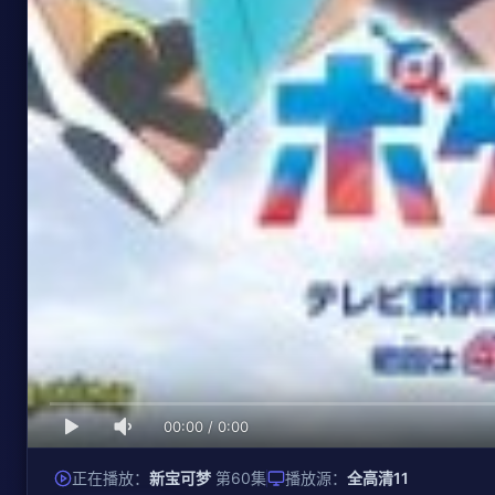
00:00
/
0:00
正在播放：
新宝可梦
第60集
播放源：
全高清11