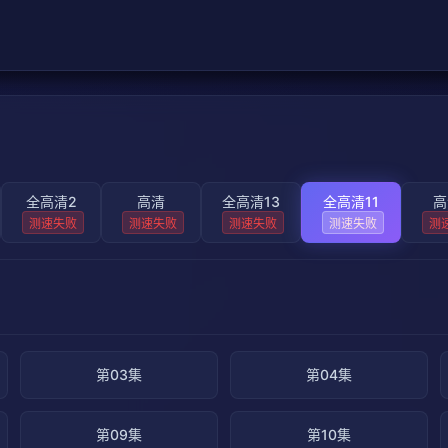
全高清2
高清
全高清13
全高清11
高
测速失败
测速失败
测速失败
测速失败
测
第03集
第04集
第09集
第10集