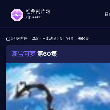
首
经典剧片网
动漫
日本动漫
新宝可梦
第60集
新宝可梦
第60集