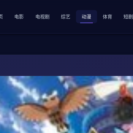
页
电影
电视剧
综艺
动漫
体育
短