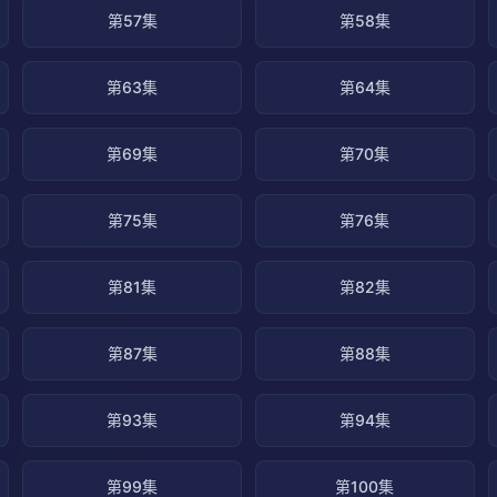
第57集
第58集
第63集
第64集
第69集
第70集
第75集
第76集
第81集
第82集
第87集
第88集
第93集
第94集
第99集
第100集