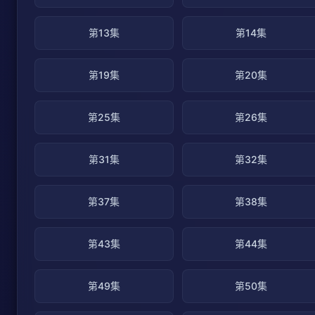
第13集
第14集
第19集
第20集
第25集
第26集
第31集
第32集
第37集
第38集
第43集
第44集
第49集
第50集