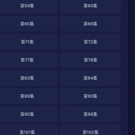
第59集
第60集
第65集
第66集
第71集
第72集
第77集
第78集
第83集
第84集
第89集
第90集
第95集
第96集
第101集
第102集