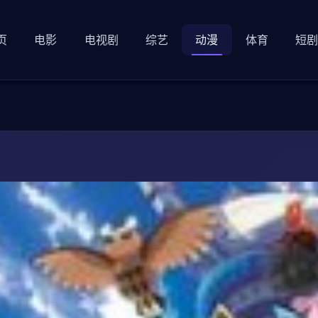
页
电影
电视剧
综艺
动漫
体育
短