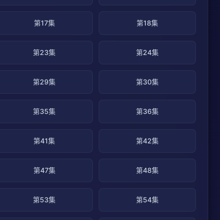
第17集
第18集
第23集
第24集
第29集
第30集
第35集
第36集
第41集
第42集
第47集
第48集
第53集
第54集