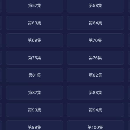
第57集
第58集
第63集
第64集
第69集
第70集
第75集
第76集
第81集
第82集
第87集
第88集
第93集
第94集
第99集
第100集