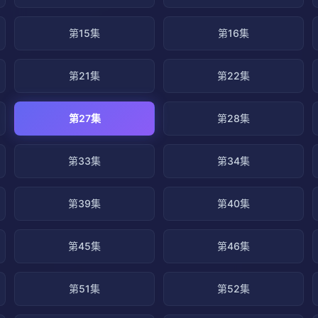
第15集
第16集
第21集
第22集
第27集
第28集
第33集
第34集
第39集
第40集
第45集
第46集
第51集
第52集