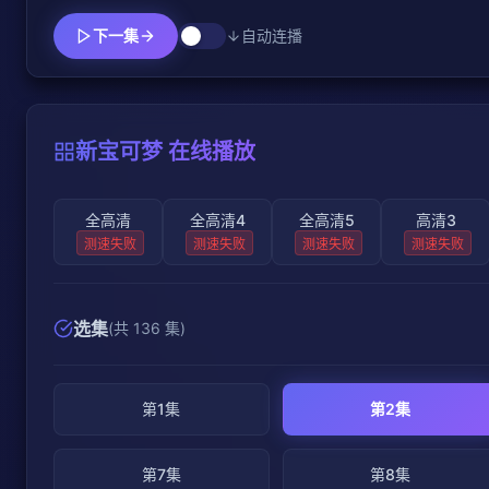
下一集
自动连播
新宝可梦 在线播放
全高清
全高清4
全高清5
高清3
测速失败
测速失败
测速失败
测速失败
选集
(共 136 集)
第1集
第2集
第7集
第8集