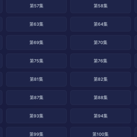
第57集
第58集
第63集
第64集
第69集
第70集
第75集
第76集
第81集
第82集
第87集
第88集
第93集
第94集
第99集
第100集