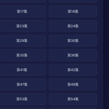
第17集
第18集
第23集
第24集
第29集
第30集
第35集
第36集
第41集
第42集
第47集
第48集
第53集
第54集