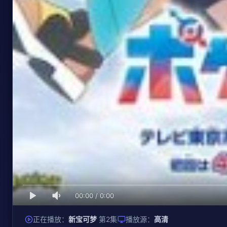
00:00
/
0:00
正在播放：
新宝可梦
第2集
播放源：
高清