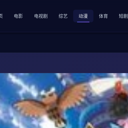
页
电影
电视剧
综艺
动漫
体育
短