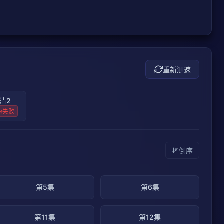
重新测速
清2
速失败
倒序
第5集
第6集
第11集
第12集