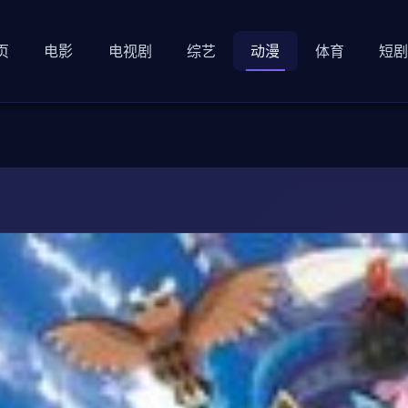
页
电影
电视剧
综艺
动漫
体育
短