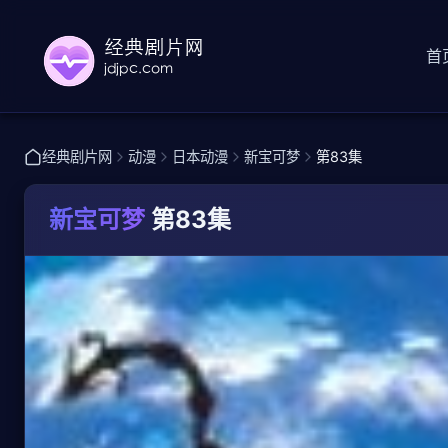
首
经典剧片网
动漫
日本动漫
新宝可梦
第83集
新宝可梦
第83集