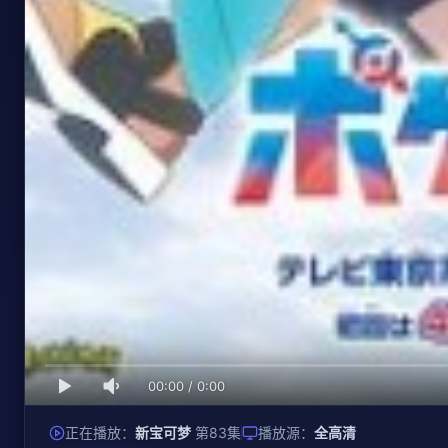
00:00
/
0:00
正在播放：
新宝可梦
第83集
播放源：
全高清