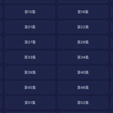
第15集
第16集
第21集
第22集
第27集
第28集
第33集
第34集
第39集
第40集
第45集
第46集
第51集
第52集