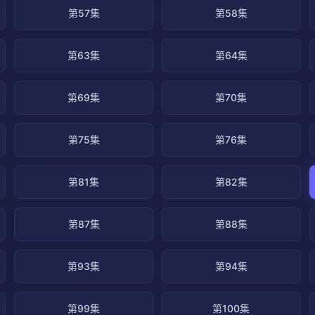
第57集
第58集
第63集
第64集
第69集
第70集
第75集
第76集
第81集
第82集
第87集
第88集
第93集
第94集
第99集
第100集