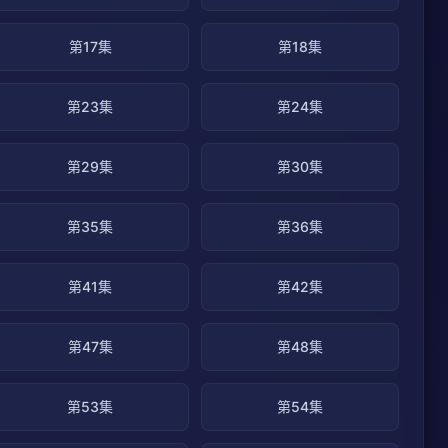
第17集
第18集
第23集
第24集
第29集
第30集
第35集
第36集
第41集
第42集
第47集
第48集
第53集
第54集