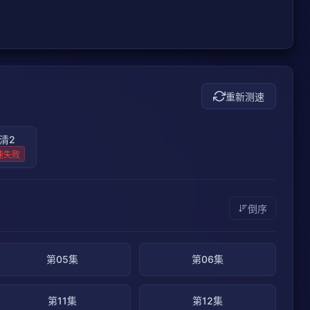
重新测速
清2
速失败
倒序
第05集
第06集
第11集
第12集