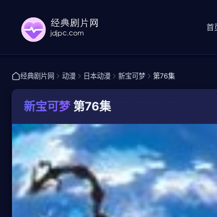
首
经典剧片网
动漫
日本动漫
新宝可梦
第76集
新宝可梦
第76集