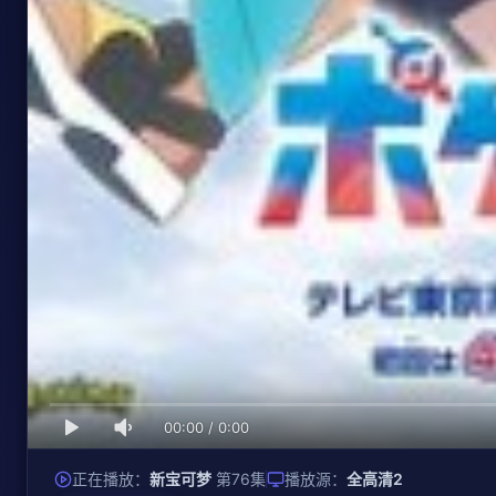
00:00
/
0:00
正在播放：
新宝可梦
第76集
播放源：
全高清2