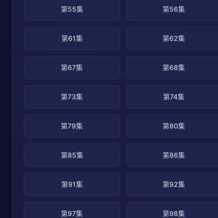
第55集
第56集
第61集
第62集
第67集
第68集
第73集
第74集
第79集
第80集
第85集
第86集
第91集
第92集
第97集
第98集