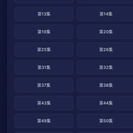
第13集
第14集
第19集
第20集
第25集
第26集
第31集
第32集
第37集
第38集
第43集
第44集
第49集
第50集