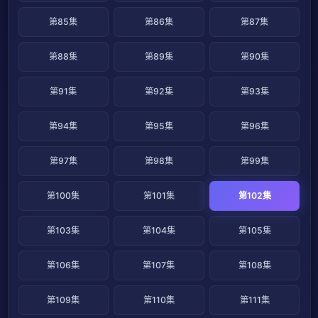
第85集
第86集
第87集
第88集
第89集
第90集
第91集
第92集
第93集
第94集
第95集
第96集
第97集
第98集
第99集
第100集
第101集
第102集
第103集
第104集
第105集
第106集
第107集
第108集
第109集
第110集
第111集