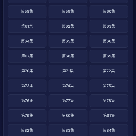
第58集
第59集
第60集
第61集
第62集
第63集
第64集
第65集
第66集
第67集
第68集
第69集
第70集
第71集
第72集
第73集
第74集
第75集
第76集
第77集
第78集
第79集
第80集
第81集
第82集
第83集
第84集