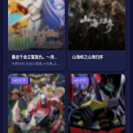
暴走千金立誓复仇。～用魔导书之力碾碎祖国
山海经之山海归序
大西沙织,长谷川育美,小仓唯,上原步美,
日本动漫
HD中字
日本动漫
HD中字