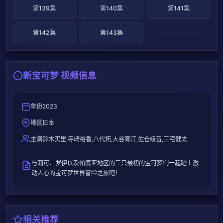
第139集
第140集
第141集
第142集
第143集
新宝可梦 视频信息
年份
2023
地区
日本
主演
铃木实里,寺崎裕香,八代拓,大谷育江,佐仓绫音,三宅健太
与莉可、罗伊以及帕底亚地区的三只最初的宝可梦们一起踏上激
动人心的宝可梦世界冒险之旅吧！
相关推荐