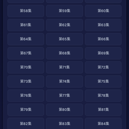
第58集
第59集
第60集
第61集
第62集
第63集
第64集
第65集
第66集
第67集
第68集
第69集
第70集
第71集
第72集
第73集
第74集
第75集
第76集
第77集
第78集
第79集
第80集
第81集
第82集
第83集
第84集