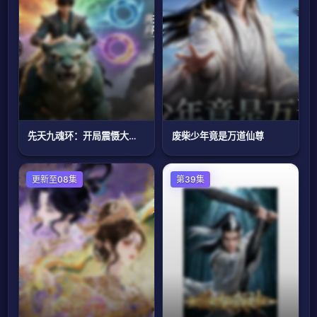
先天九魂环：开局震慑大荒魂兽
废柴少年竟是万道仙尊
国产动漫
更新至08集
第39集