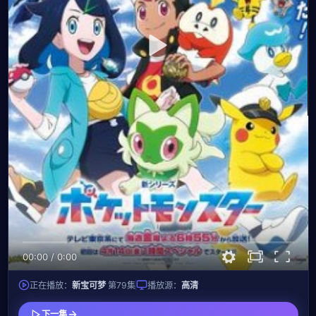
00:00
/
0:00
正在播放：
新宝可梦
第79集
播放源：
高清
下一集