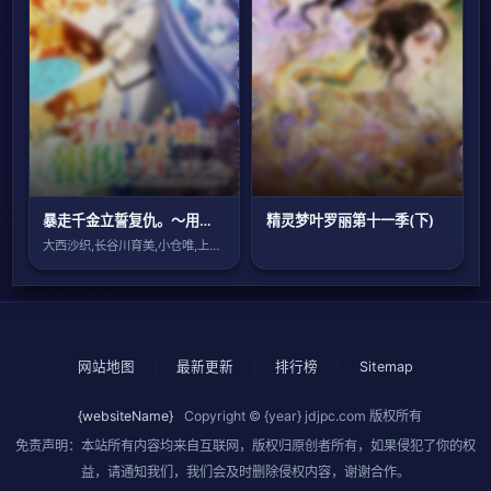
暴走千金立誓复仇。～用魔导书之力碾碎祖国
精灵梦叶罗丽第十一季(下)
大西沙织,长谷川育美,小仓唯,上原步美,
网站地图
|
最新更新
|
排行榜
|
Sitemap
{websiteName}
Copyright © {year}
jdjpc.com
版权所有
免责声明：本站所有内容均来自互联网，版权归原创者所有，如果侵犯了你的权
益，请通知我们，我们会及时删除侵权内容，谢谢合作。