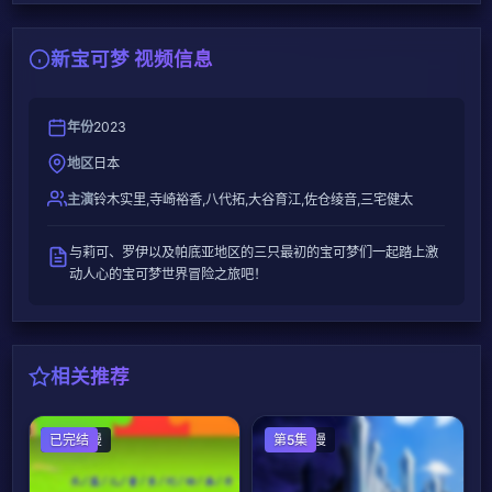
新宝可梦 视频信息
年份
2023
地区
日本
主演
铃木实里,寺崎裕香,八代拓,大谷育江,佐仓绫音,三宅健太
与莉可、罗伊以及帕底亚地区的三只最初的宝可梦们一起踏上激
动人心的宝可梦世界冒险之旅吧！
相关推荐
国产动漫
已完结
日本动漫
第5集