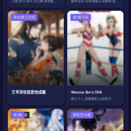
王峰,曾令,葛平,付以琳,袁慧敏,殷姿,
榎木淳弥,鸟海浩辅,石谷春贵,前野智昭,
第50集已完结
日本动漫
第1集完结
王爷深信我爱他成瘾
Wanna-Be's OVA
原えりこ,高橋美紀,山田栄子
日本动漫
第5集
国产动漫
更新至10集