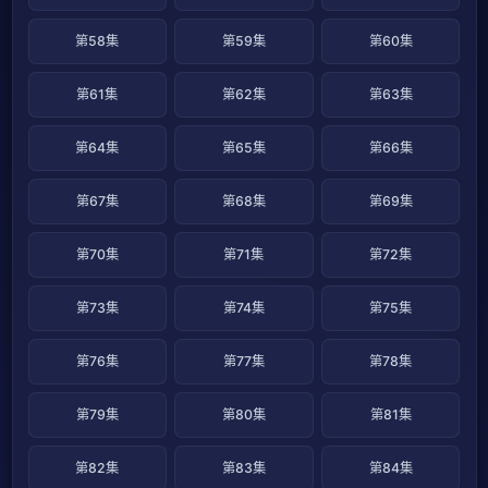
第58集
第59集
第60集
第61集
第62集
第63集
第64集
第65集
第66集
第67集
第68集
第69集
第70集
第71集
第72集
第73集
第74集
第75集
第76集
第77集
第78集
第79集
第80集
第81集
第82集
第83集
第84集