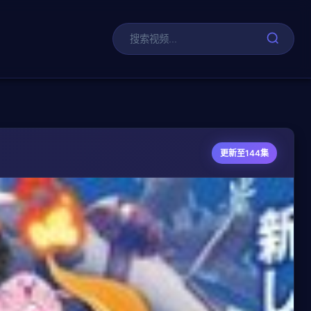
剧
更新至144集