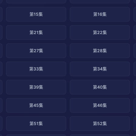
第15集
第16集
第21集
第22集
第27集
第28集
第33集
第34集
第39集
第40集
第45集
第46集
第51集
第52集