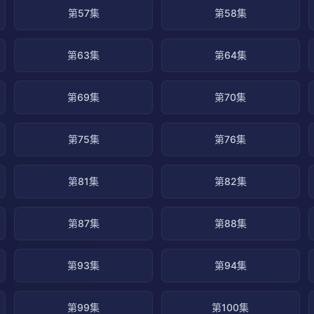
第57集
第58集
第63集
第64集
第69集
第70集
第75集
第76集
第81集
第82集
第87集
第88集
第93集
第94集
第99集
第100集