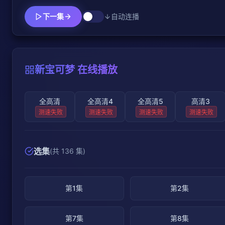
下一集
自动连播
新宝可梦 在线播放
全高清
全高清4
全高清5
高清3
测速失败
测速失败
测速失败
测速失败
选集
(共 136 集)
第1集
第2集
第7集
第8集