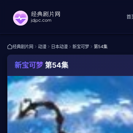
首
经典剧片网
动漫
日本动漫
新宝可梦
第54集
新宝可梦
第54集