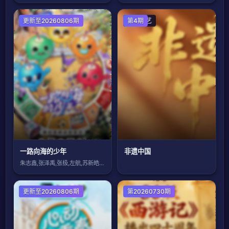
大陆综艺
更新至20260806期
大陆综艺
第4期
一路向海的少年
非遗中国
朱志鑫,张泽禹,张极,左航,苏新皓,陆虎
大陆综艺
更新至20260806期
第20260730期