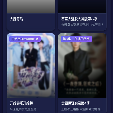
大厨背后
密室大逃脱大神版第八季
火树,郭文韬,曹恩齐,刘小怂,李晋晔
更新至20260801期
大陆综艺
第6集 王凯沐的故事
开始奏乐开始舞
贵圈见证实录第4季
余佳运,周震南,张星特
王凯沐,王格格,申浩男,刘润铭,韩雨彤,