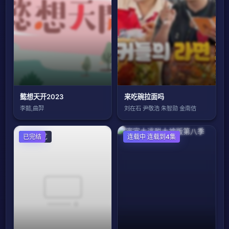
懿想天开2023
来吃碗拉面吗
李懿,曲羿
刘在石 尹敬浩 朱智勋 金南佶
港台综艺
已完结
大陆综艺
连载中 连载到4集