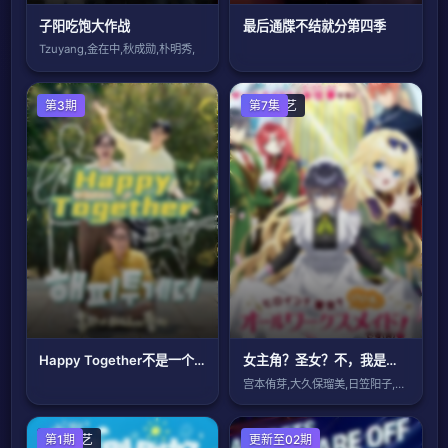
子阳吃饱大作战
最后通牒不结就分第四季
Tzuyang,金在中,秋成勋,朴明秀,
第3期
日韩综艺
第7集
Happy Together不是一个人真好
女主角？圣女？不，我是杂役女仆(自豪)！
宫本侑芽,大久保瑠美,日笠阳子,天崎滉平
大陆综艺
第1期
欧美综艺
更新至02期