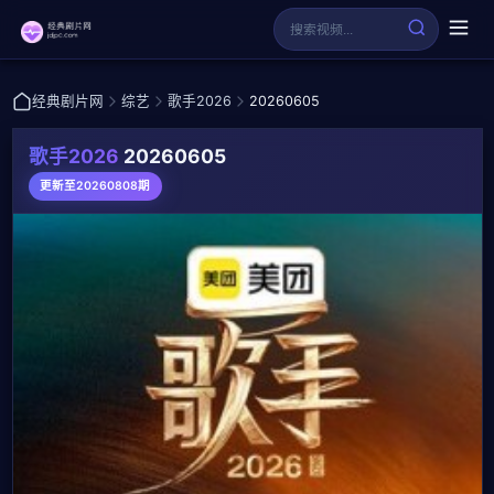
经典剧片网
综艺
歌手2026
20260605
歌手2026
20260605
更新至20260808期