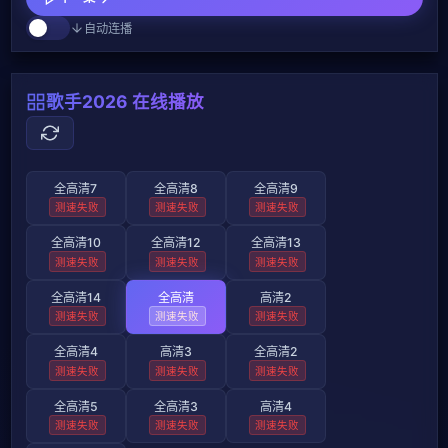
自动连播
歌手2026 在线播放
全高清7
全高清8
全高清9
测速失败
测速失败
测速失败
全高清10
全高清12
全高清13
测速失败
测速失败
测速失败
全高清14
全高清
高清2
测速失败
测速失败
测速失败
全高清4
高清3
全高清2
测速失败
测速失败
测速失败
全高清5
全高清3
高清4
测速失败
测速失败
测速失败