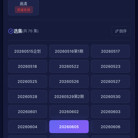
高清
测速失败
选集
(共 76 集)
倒序
20260515企划
20260516第1期
20260517
20260518
20260522
20260523
20260525
20260526
20260527
20260528
20260529第2期
20260530
20260601
20260602
20260603
20260604
20260605
20260606