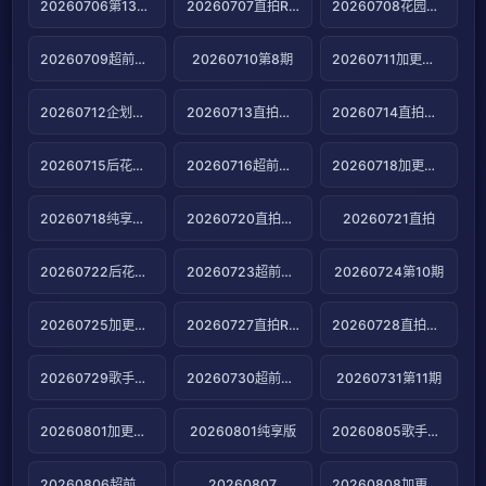
20260706第13期直拍
20260707直拍REACTION第14期
20260708花园第7期
20260709超前营业第10期
20260710第8期
20260711加更版第8期
20260712企划第3期
20260713直拍第15期
20260714直拍第16期
20260715后花园第8期
20260716超前营业第11期
20260718加更版第9期
20260718纯享版第9期
20260720直拍第17期
20260721直拍
20260722后花园第9期
20260723超前营业第12期
20260724第10期
20260725加更版第10期
20260727直拍REACTION第19期
20260728直拍REACTION第20期
20260729歌手后花园
20260730超前营业第13期
20260731第11期
20260801加更版第11期
20260801纯享版
20260805歌手后花园第11期
20260806超前营业第14期
20260807
20260808加更版第12期