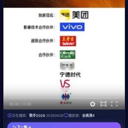
00:00
/
0:00
正在播放：
歌手2026
20260629
播放源：
全高清4
下一集