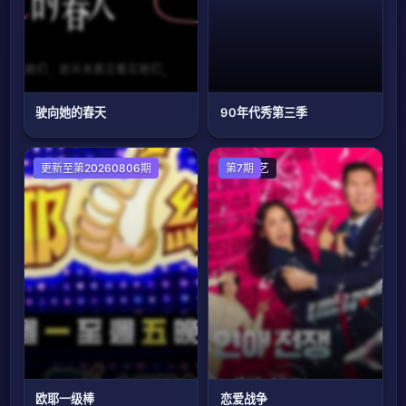
驶向她的春天
90年代秀第三季
港台综艺
更新至第20260806期
日韩综艺
第7期
欧耶一级棒
恋爱战争