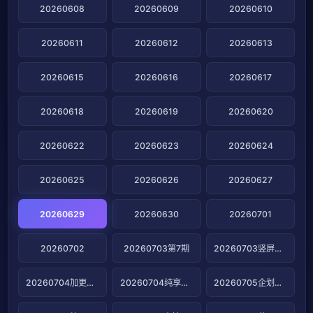
20260608
20260609
20260610
20260611
20260612
20260613
20260615
20260616
20260617
20260618
20260619
20260620
20260622
20260623
20260624
20260625
20260626
20260627
20260629
20260630
20260701
20260702
20260703第7期
20260703竖屏直拍
20260704加更版第7期率
20260704纯享版第7期
20260705企划第2期