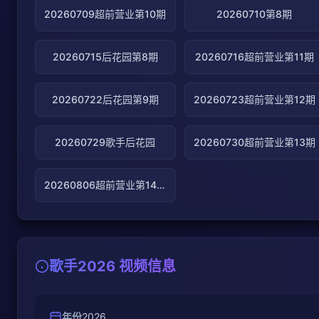
20260709超前营业第10期
20260710第8期
20260715后花园第8期
20260716超前营业第11期
20260722后花园第9期
20260723超前营业第12期
20260729歌手后花园
20260730超前营业第13期
20260806超前营业第14期
歌手2026 视频信息
年份
2026