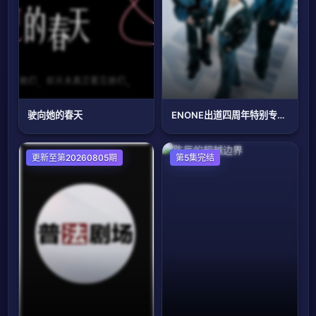
驶向她的春天
ENONE出道四周年特别专场全记录
大陆综艺
更新至第20260805期
大陆综艺
第5集完结