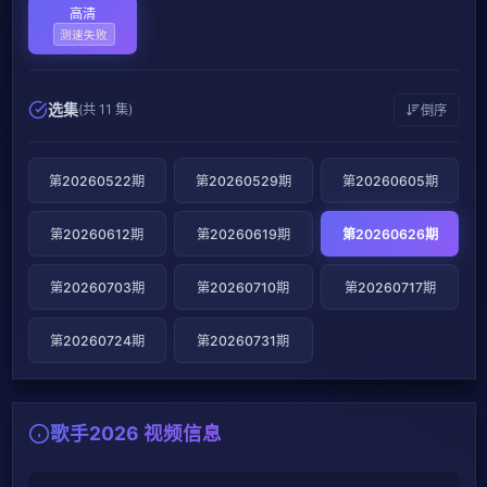
高清
测速失败
选集
(共 11 集)
倒序
第20260522期
第20260529期
第20260605期
第20260612期
第20260619期
第20260626期
第20260703期
第20260710期
第20260717期
第20260724期
第20260731期
歌手2026 视频信息