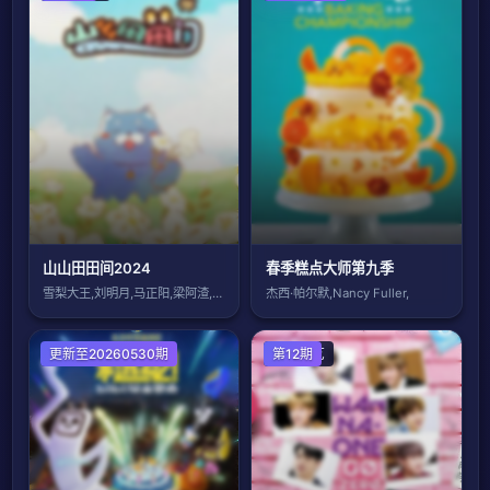
山山田田间2024
春季糕点大师第九季
雪梨大王,刘明月,马正阳,梁阿渣,胡良伟
杰西·帕尔默,Nancy Fuller,
大陆综艺
更新至20260530期
日韩综艺
第12期