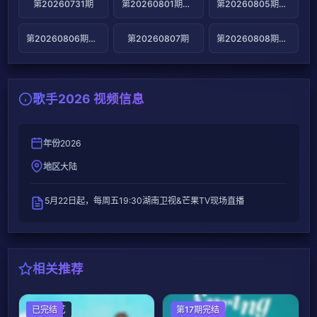
第20260731期
第20260801期加更
第20260805期歌手后花园
第20260806期超前营业
第20260807期
第20260808期加更
歌手2026 视频信息
年份
2026
地区
大陆
5月22日起，每周五19:30湖南卫视&芒果TV现场直播
相关推荐
大陆综艺
已完结
欧美综艺
第17期完结