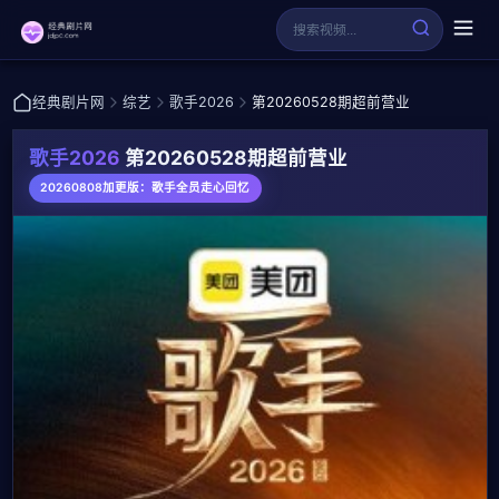
经典剧片网
综艺
歌手2026
第20260528期超前营业
歌手2026
第20260528期超前营业
20260808加更版：歌手全员走心回忆