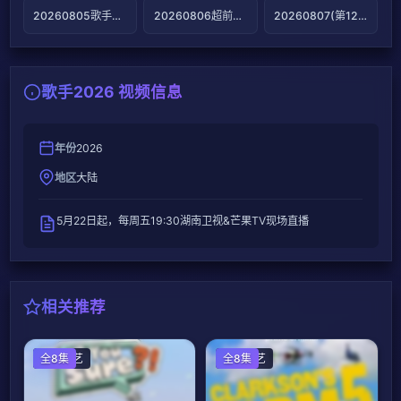
20260805歌手后花园第11期
20260806超前营业第14期
20260807(第12期)
歌手2026 视频信息
年份
2026
地区
大陆
5月22日起，每周五19:30湖南卫视&芒果TV现场直播
相关推荐
日韩综艺
全8集
欧美综艺
全8集