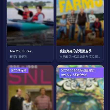
Are You Sure?!
克拉克森的农场第五季
朴智旻,田柾国
杰里米·克拉克森,凯勒布·库珀,丽莎·霍
欧美综艺
第20期完结
大陆综艺
第20260806期萌娃当家：
321木头人游戏大战