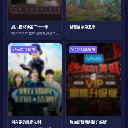
周六夜现场第二十一季
爸爸当家第五季
吉姆·布鲁尔,威尔·法瑞尔,达瑞尔·哈蒙
日韩综艺
已完结 共10期
第20180529期
刘在锡的民宿法则！
热血街舞团剧情升级版