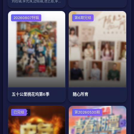
刘在锡,李光洙,边佑锡,池艺恩,李孝利,
20260807特辑
大陆综艺
第6期完结
五十公里桃花坞第6季
随心所育
港台综艺
已完结
演唱会
第20260530期