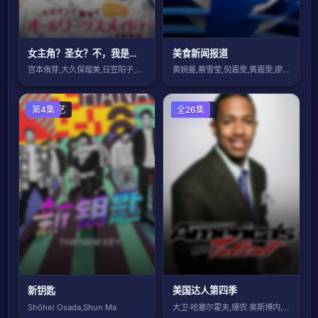
女主角？圣女？不，我是杂役女仆(自豪)！
美食新闻报道
宫本侑芽,大久保瑠美,日笠阳子,天崎滉平
黄婉曼,蔡雪莹,倪嘉雯,黄嘉雯,廖慧仪,
日韩综艺
第4集
欧美综艺
全26集
新钥匙
美国达人第四季
Shōhei Osada,Shun Ma
大卫·哈塞尔霍夫,珊农·奥斯博内,皮尔斯