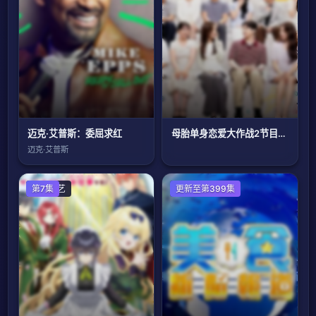
迈克·艾普斯：委屈求红
母胎单身恋爱大作战2节目售后
迈克·艾普斯
日韩综艺
第7集
港台综艺
更新至第399集