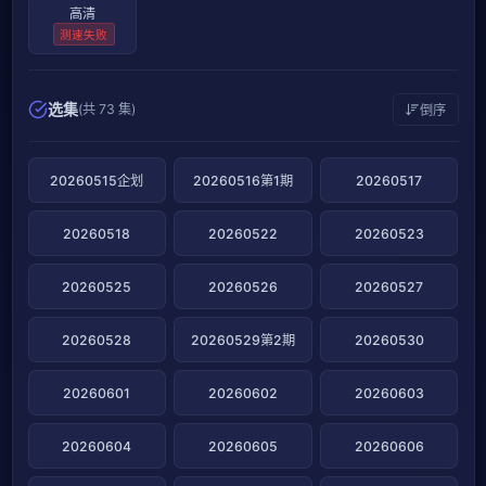
高清
测速失败
选集
(共 73 集)
倒序
20260515企划
20260516第1期
20260517
20260518
20260522
20260523
20260525
20260526
20260527
20260528
20260529第2期
20260530
20260601
20260602
20260603
20260604
20260605
20260606