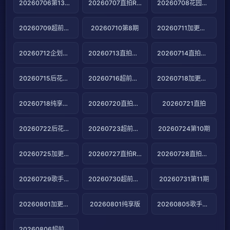
20260706第13期直拍
20260707直拍REACTION第14期
20260708花园第7期
20260709超前营业第10期
20260710第8期
20260711加更版第8期
20260712企划第3期
20260713直拍第15期
20260714直拍第16期
20260715后花园第8期
20260716超前营业第11期
20260718加更版第9期
20260718纯享版第9期
20260720直拍第17期
20260721直拍
20260722后花园第9期
20260723超前营业第12期
20260724第10期
20260725加更版第10期
20260727直拍REACTION第19期
20260728直拍REACTION第20期
20260729歌手后花园
20260730超前营业第13期
20260731第11期
20260801加更版第11期
20260801纯享版
20260805歌手后花园第11期
20260806超前营业第14期