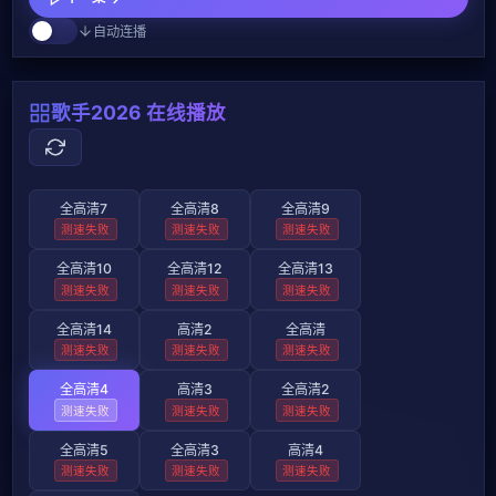
自动连播
歌手2026 在线播放
全高清7
全高清8
全高清9
测速失败
测速失败
测速失败
全高清10
全高清12
全高清13
测速失败
测速失败
测速失败
全高清14
高清2
全高清
测速失败
测速失败
测速失败
全高清4
高清3
全高清2
测速失败
测速失败
测速失败
全高清5
全高清3
高清4
测速失败
测速失败
测速失败