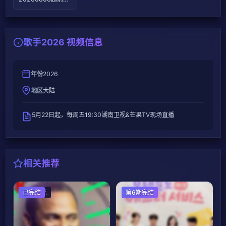
歌手2026 视频信息
年份
2026
地区
大陆
5月22日起，每周五19:30湖南卫视&芒果TV现场直播
相关推荐
欧美综艺
已完结
第6期完结