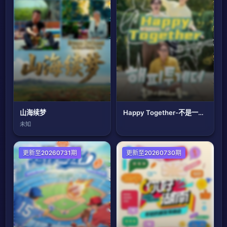
山海续梦
Happy Together-不是一个人真好
未知
大陆综艺
更新至20260731期
更新至20260730期