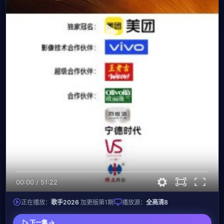
00:00
/
51:22
正在播放：
歌手2026
加更版第1期
播放源：
全高清8
下一集