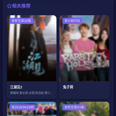
相关推荐
港台综艺
更新至第20集
欧美综艺
第11期完结
江湖见2
兔子洞
黎耀祥,麦长青,米雪,陈浩民,樊少皇,吕
大陆综艺
第20260629期
日韩综艺
更新至第03集