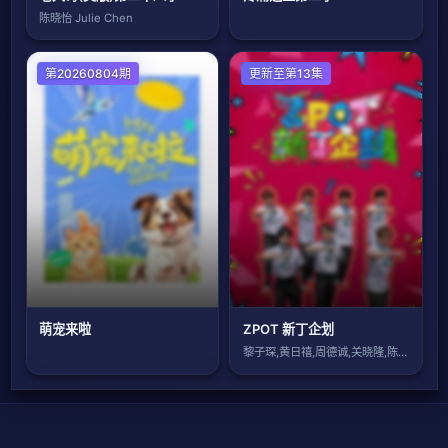
陈晓怡 Julie Chen
第20260804期
港台综艺
更新至第13集
萌宠来啦
ZPOT 新丁企划
黎子琛,黄日禧,周德诚,关晓隆,陈缙羲,