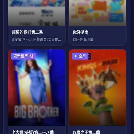
超棒的我们第二季
你好湖南
蒋璐霞 李菲儿 屈菁菁 刘维 吴俊霆 赵
刘旺豪,张添翼
欧美综艺
更新至第1期
欧美综艺
10全集
老大哥(美版)第二十八季
疼痛之王第二季