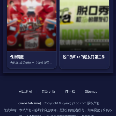
保持清醒
脱口秀和Ta的朋友们 第三季
吉达蓬·坡提维赫,吉拉查彭·斯里桑,帕查
网站地图
|
最新更新
|
排行榜
|
Sitemap
{websiteName}
Copyright © {year}
jdjpc.com
版权所有
免责声明：本站所有内容均来自互联网，版权归原创者所有，如果侵犯了你的权