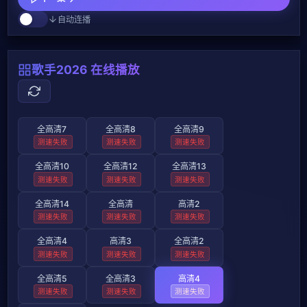
自动连播
歌手2026 在线播放
全高清7
全高清8
全高清9
测速失败
测速失败
测速失败
全高清10
全高清12
全高清13
测速失败
测速失败
测速失败
全高清14
全高清
高清2
测速失败
测速失败
测速失败
全高清4
高清3
全高清2
测速失败
测速失败
测速失败
全高清5
全高清3
高清4
测速失败
测速失败
测速失败