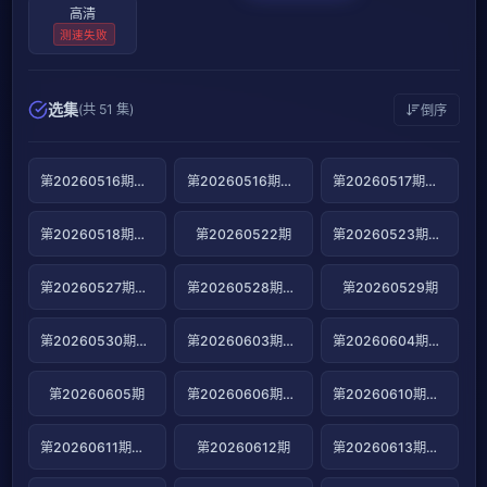
高清
测速失败
选集
(共 51 集)
倒序
第20260516期特别企划
第20260516期超前营业
第20260517期超前营业
第20260518期超前营业
第20260522期
第20260523期加更
第20260527期歌手后花园
第20260528期超前营业
第20260529期
第20260530期加更
第20260603期歌手后花园
第20260604期超前营业
第20260605期
第20260606期加更
第20260610期歌手后花园
第20260611期超前营业
第20260612期
第20260613期加更