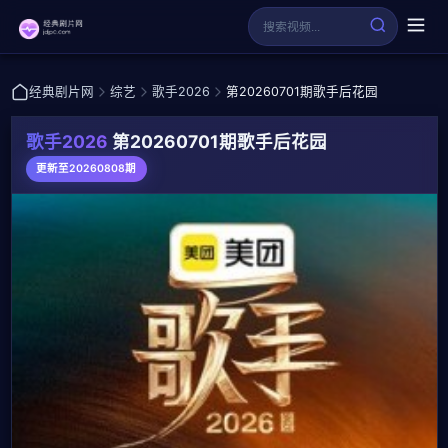
经典剧片网
综艺
歌手2026
第20260701期歌手后花园
歌手2026
第20260701期歌手后花园
更新至20260808期