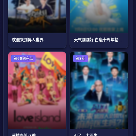
欢迎来到异人世界
天气刚刚好·白鹿十周年拾光音乐会
欧美综艺
第66期完结
第3期
爱情岛第八季
AI了，大医生