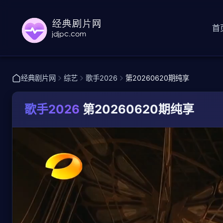
首
经典剧片网
综艺
歌手2026
第20260620期纯享
歌手2026
第20260620期纯享