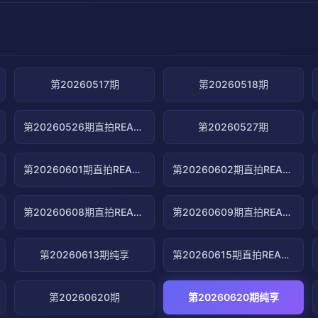
第20260517期
第20260518期
第20260526期直拍REACTION
第20260527期
第20260601期直拍REACTION
第20260602期直拍REACTION
第20260608期直拍REACTION
第20260609期直拍REACTION
第20260613期纯享
第20260615期直拍REACTION
第20260620期
第20260620期纯享