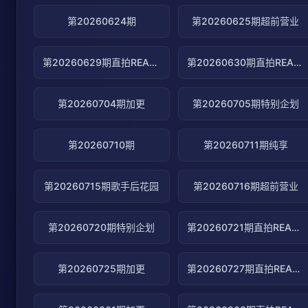
第20260624期
第20260625期超前营业
第20260629期直拍REACTION
第20260630期直拍REACTION
第20260704期加更
第20260705期特别企划
第20260710期
第20260711期纯享
第20260715期歌手后花园
第20260716期超前营业
第20260720期特别企划
第20260721期直拍REACTION
第20260725期加更
第20260727期直拍REACTION