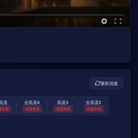
重新测速
高清
全高清4
高清3
全高清2
速失败
测速失败
测速失败
测速失败