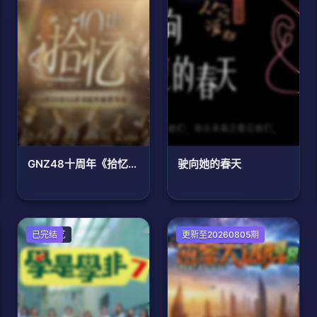
GNZ48十周年《拾忆》纪念片
驶向她的春天
港台综艺
已完结
大陆综艺
更新至20260805期