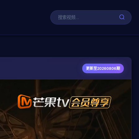
剧
更新至20260806期