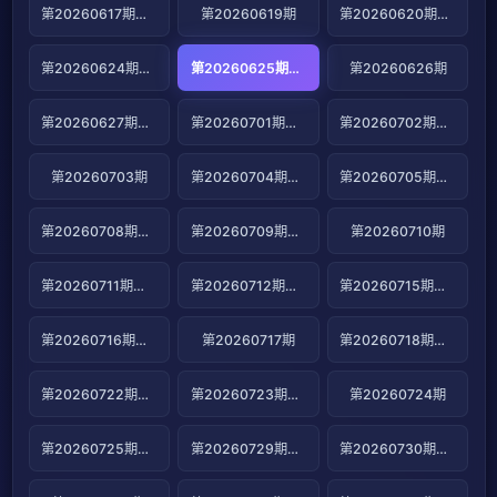
第20260617期歌手后花园
第20260619期
第20260620期加更
第20260624期歌手后花园
第20260625期超前营业
第20260626期
第20260627期加更
第20260701期歌手后花园
第20260702期超前营业
第20260703期
第20260704期加更
第20260705期特别企划
第20260708期歌手后花园
第20260709期超前营业
第20260710期
第20260711期加更
第20260712期特别企划
第20260715期歌手后花园
第20260716期超前营业
第20260717期
第20260718期加更
第20260722期歌手后花园
第20260723期超前营业
第20260724期
第20260725期加更
第20260729期歌手后花园
第20260730期超前营业