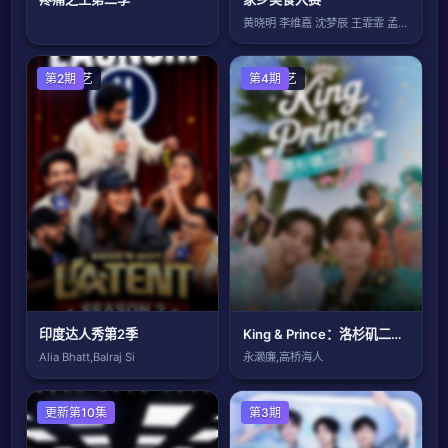
黄晓明 李维嘉 沈梦辰 王霏霏 孟佳 金
欧美综艺
第2期
日韩综艺
第4期
印度达人秀第2季
King & Prince：洛杉矶二人行
Alia Bhatt,Balraj Si
永濑廉,高桥海人
日韩综艺
更新第10集
第3期