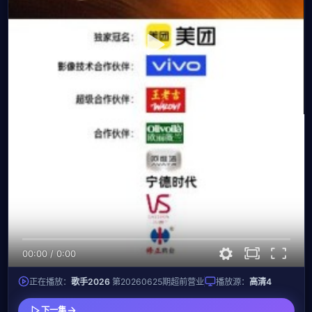
00:00
/
0:00
正在播放：
歌手2026
第20260625期超前营业
播放源：
高清4
下一集