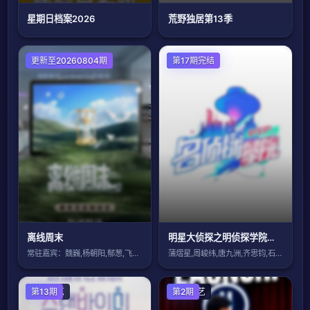
星期日档案2026
荒野独居第13季
大陆综艺
更新至20260804期
大陆综艺
第17期完结
离线周末
明星大侦探之明侦探学院第1季
常驻嘉宾：魏巍,杨朝阳,郁葱,飞行嘉宾：
蒲熠星,周峻纬,唐九洲,齐思钧,石凯,郭
日韩综艺
第13期
欧美综艺
第2期