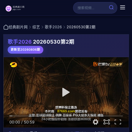
经典剧片网
综艺
歌手2026
20260530第2期
歌手2026
20260530第2期
更新至20260806期
00:00
/
50:59