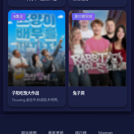
9集全
欧美综艺
第11期完结
子阳吃饱大作战
兔子洞
Tzuyang,金在中,秋成勋,朴明秀,
网站地图
|
最新更新
|
排行榜
|
Sitemap