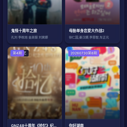
鬼怪十周年之旅
母胎单身恋爱大作战2
孔刘 李栋旭 金高银 刘寅娜
徐仁国,姜汉娜,李恩智,车正元
大陆综艺
第4期
大陆综艺
20260730第8期
GNZ48十周年《拾忆》纪念片
你好湖南​