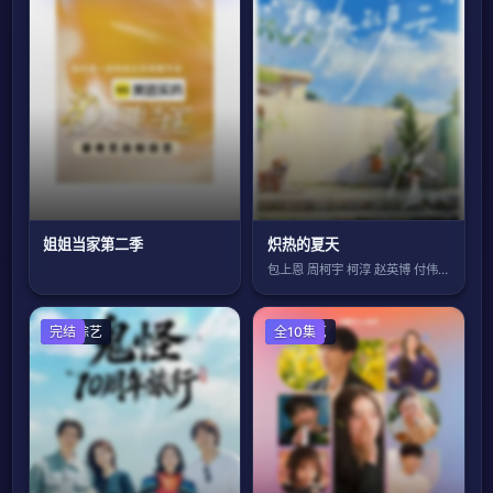
姐姐当家第二季
炽热的夏天
包上恩 周柯宇 柯淳 赵英博 付伟伦 徐
日韩综艺
完结
日韩综艺
全10集