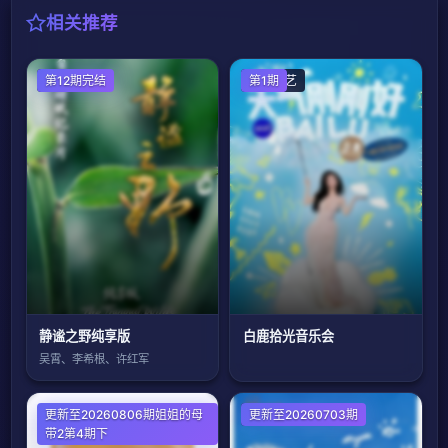
相关推荐
大陆综艺
第12期完结
大陆综艺
第1期
静谧之野纯享版
白鹿拾光音乐会
吴霄、李希根、许红军
更新至20260806期姐姐的母
大陆综艺
更新至20260703期
带2第4期下