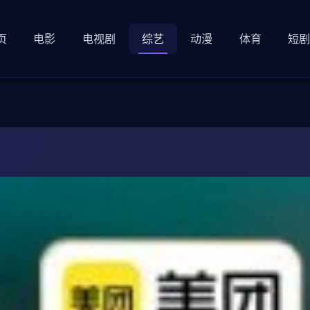
页
电影
电视剧
综艺
动漫
体育
短