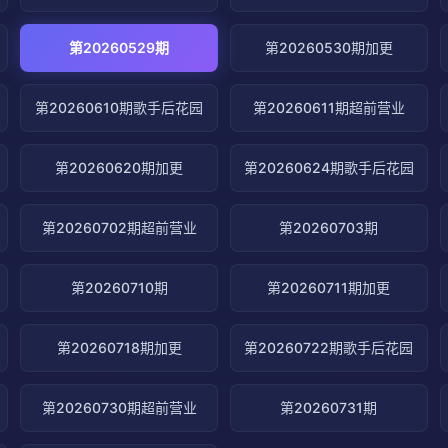
第20260529期
第20260530期加更
第20260610期歌手后花园
第20260611期超前营业
第20260620期加更
第20260624期歌手后花园
第20260702期超前营业
第20260703期
第20260710期
第20260711期加更
第20260718期加更
第20260722期歌手后花园
第20260730期超前营业
第20260731期