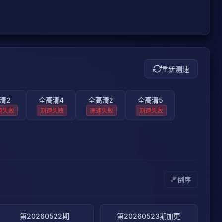
重新测速
清2
全高清4
全高清2
全高清5
速失败
测速失败
测速失败
测速失败
倒序
第20260522期
第20260523期加更