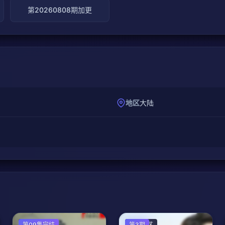
第20260808期加更
地区
大陆
大陆综艺
第09集完结
大陆综艺
第3期