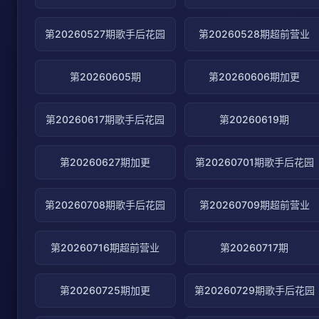
第20260527期歌手后花园
第20260528期超前营业
第20260605期
第20260606期加更
第20260617期歌手后花园
第20260619期
第20260627期加更
第20260701期歌手后花园
第20260708期歌手后花园
第20260709期超前营业
第20260716期超前营业
第20260717期
第20260725期加更
第20260729期歌手后花园