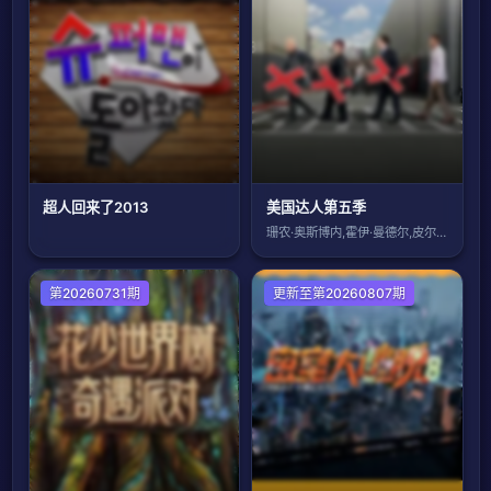
超人回来了2013
美国达人第五季
珊农·奥斯博内,霍伊·曼德尔,皮尔斯·摩
第20260731期
大陆综艺
更新至第20260807期