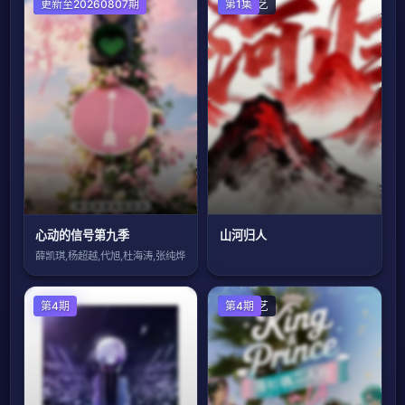
大陆综艺
更新至20260807期
大陆综艺
第1集
心动的信号第九季
山河归人
薛凯琪,杨超越,代旭,杜海涛,张纯烨
第4期
日韩综艺
第4期