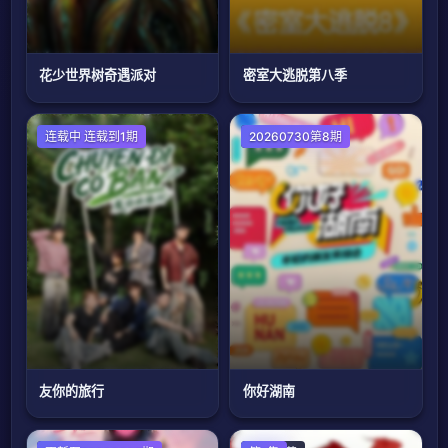
花少世界树奇遇派对
密室大逃脱第八季
连载中 连载到1期
大陆综艺
20260730第8期
友你的旅行
你好湖南​