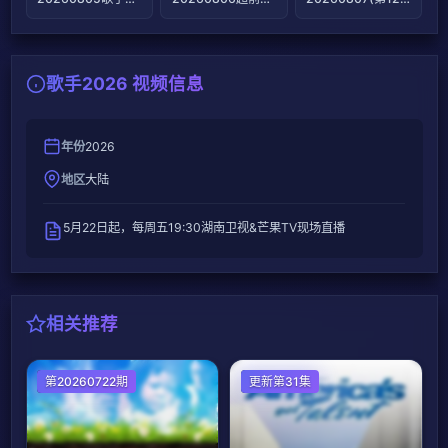
歌手2026 视频信息
年份
2026
地区
大陆
5月22日起，每周五19:30湖南卫视&芒果TV现场直播
相关推荐
日韩综艺
第20260722期
欧美综艺
更新第31集