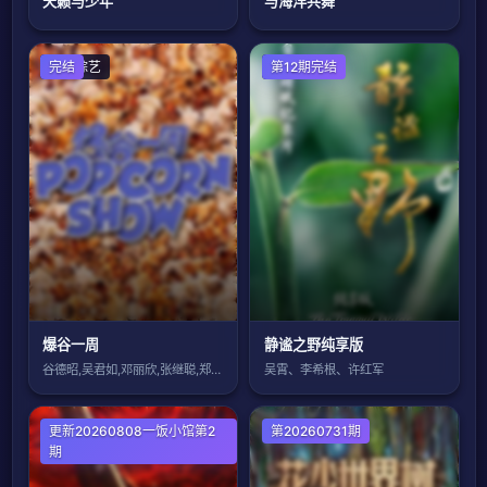
天籁与少年
与海洋共舞
港台综艺
完结
大陆综艺
第12期完结
爆谷一周
静谧之野纯享版
谷德昭,吴君如,邓丽欣,张继聪,郑欣宜,
吴霄、李希根、许红军
大陆综艺
更新20260808一饭小馆第2
第20260731期
期