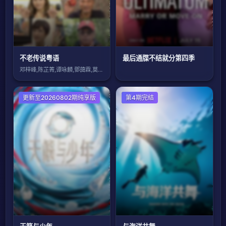
不老传说粤语
最后通牒不结就分第四季
邓梓峰,陈芷菁,谭咏麟,鄧藹霖,莫华伦,
更新至20260802期纯享版
欧美综艺
第4期完结