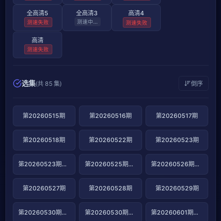
全高清5
全高清3
高清4
测速失败
测速失败
测速失败
高清
测速失败
选集
(共 85 集)
倒序
第20260515期
第20260516期
第20260517期
第20260518期
第20260522期
第20260523期
第20260523期纯享
第20260525期直拍REACTION
第20260526期直拍REACTION
第20260527期
第20260528期
第20260529期
第20260530期纯享
第20260530期加更
第20260601期直拍REACTION