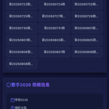
第20260723期超前营业
第20260724期
第20260725期纯享
第20260725期加更
第20260727期直拍REACTION
第20260728期直拍REACTION
第20260730期超前营业
第20260731期
第20260801期纯享
第20260801期加更
第20260803期直拍REACTION
第20260805歌手后花园
第20260806期超前营业
第20260807期
第20260808期加更
第20260808期纯享版
歌手2026 视频信息
年份
2026
地区
大陆