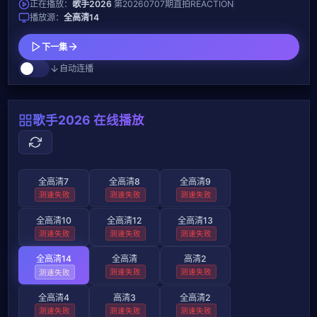
正在播放：
歌手2026
第20260707期直拍REACTION
播放源：
全高清14
下一集
自动连播
歌手2026 在线播放
全高清7
全高清8
全高清9
测速失败
测速失败
测速失败
全高清10
全高清12
全高清13
测速失败
测速失败
测速失败
全高清14
全高清
高清2
测速失败
测速失败
测速失败
全高清4
高清3
全高清2
测速失败
测速失败
测速失败