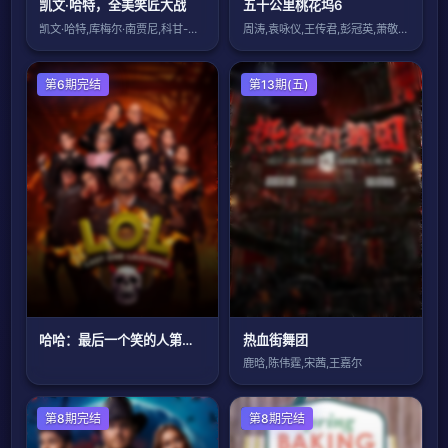
凯文·哈特，全美笑匠大战
五十公里桃花坞6
凯文·哈特,库梅尔·南贾尼,科甘-迈克尔
周涛,袁咏仪,王传君,彭冠英,萧敬腾,方
欧美综艺
第6期完结
第13期(五)
哈哈：最后一个笑的人第七季
热血街舞团
鹿晗,陈伟霆,宋茜,王嘉尔
欧美综艺
第8期完结
欧美综艺
第8期完结