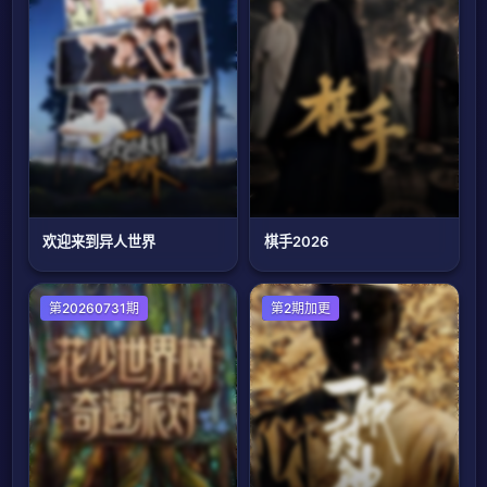
欢迎来到异人世界
棋手2026
第20260731期
大陆综艺
第2期加更