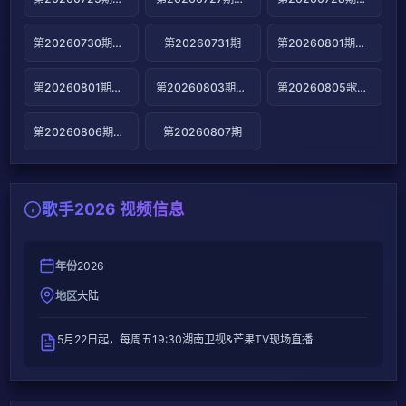
第20260730期超前营业
第20260731期
第20260801期纯享
第20260801期加更
第20260803期直拍REACTION
第20260805歌手后花园
第20260806期超前营业
第20260807期
歌手2026 视频信息
年份
2026
地区
大陆
5月22日起，每周五19:30湖南卫视&芒果TV现场直播