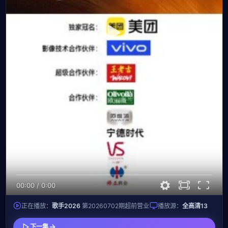
00:00
/
0:00
正在播放：
歌手2026
第20260702期超前营业
播放源：
全高清13
下一集