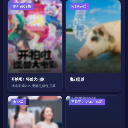
港台综艺
更新第08集
大陆综艺
第1期完结
开拍啦！怪兽大电影
魔幻星球
林帽帽,阎么么,唐雨荷,瞳音,姜英俊,闫
港台综艺
全12集
大陆综艺
更新至20260806期