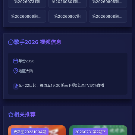
第20260731期
第20260801期加更
第20260805期歌手后花园
第20260806期超前营业
第20260807期
第20260808期加更
歌手2026 视频信息
年份
2026
地区
大陆
5月22日起，每周五19:30湖南卫视&芒果TV现场直播
相关推荐
大陆综艺
更新至20231004期
大陆综艺
20260731第2期下