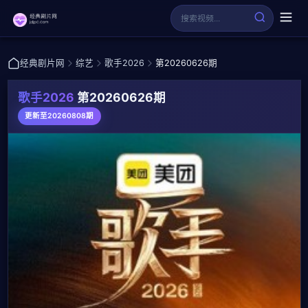
经典剧片网
综艺
歌手2026
第20260626期
歌手2026
第20260626期
更新至20260808期