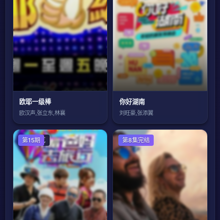
欧耶一级棒
你好湖南
欧汉声,张立东,林襄
刘旺豪,张添翼
大陆综艺
第15期
欧美综艺
第8集完结