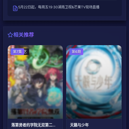
5月22日起，每周五19:30湖南卫视&芒果TV现场直播
相关推荐
日韩综艺
第7集
第6期
落第贤者的学院无双第二回转生
天籁与少年