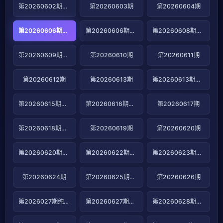
第20260602期直拍REACTION
第20260603期
第20260604期
第20260606期纯享
第20260606期加更
第20260608期直拍REACTION
第20260609期直拍REACTION
第20260610期
第20260611期
第20260612期
第20260613期
第20260613期纯享
第20260615期直拍REACTION
第20260616期直拍REACTION
第20260617期
第20260618期超前营业
第20260619期
第20260620期
第20260620期纯享
第20260622期直拍REACTION
第20260623期直拍REACTION
第20260624期
第20260625期超前营业
第20260626期
第2026027期纯享版
第20260627期加更
第20260628期端午特辑