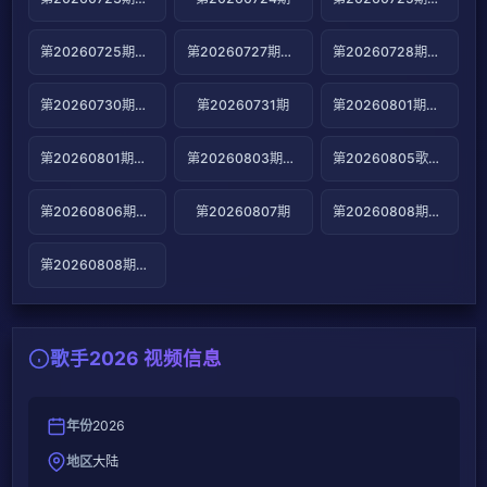
第20260725期加更
第20260727期直拍REACTION
第20260728期直拍REACTION
第20260730期超前营业
第20260731期
第20260801期纯享
第20260801期加更
第20260803期直拍REACTION
第20260805歌手后花园
第20260806期超前营业
第20260807期
第20260808期加更
第20260808期纯享版
歌手2026 视频信息
年份
2026
地区
大陆