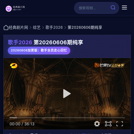
经典剧片网
综艺
歌手2026
第20260606期纯享
歌手2026
第20260606期纯享
20260808加更版：歌手全员走心回忆
00:00
/
36:13