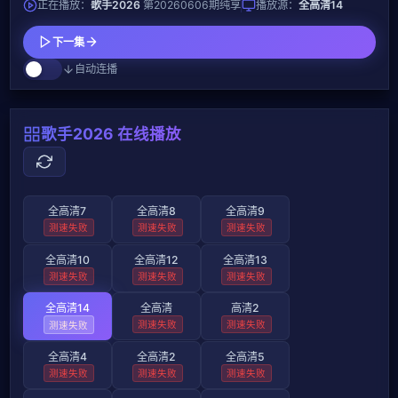
正在播放：
歌手2026
第20260606期纯享
播放源：
全高清14
下一集
自动连播
歌手2026 在线播放
全高清7
全高清8
全高清9
测速失败
测速失败
测速失败
全高清10
全高清12
全高清13
测速失败
测速失败
测速失败
全高清14
全高清
高清2
测速失败
测速失败
测速失败
全高清4
全高清2
全高清5
测速失败
测速失败
测速失败