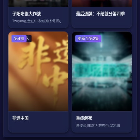
子阳吃饱大作战
最后通牒：不结就分第四季
Tzuyang,金在中,秋成勋,朴明秀,
大陆综艺
第4期
港台综艺
更新至第2集
非遗中国
重症解密
谭俊彦,陈晓华,林秀怡,梁凯晴