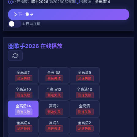
正在播放：
歌手2026
第20260528期
播放源：
全高清14
下一集
自动连播
歌手2026 在线播放
全高清7
全高清8
全高清9
测速失败
测速失败
测速失败
全高清10
全高清12
全高清13
测速失败
测速失败
测速失败
全高清14
高清2
全高清
测速失败
测速失败
测速失败
全高清4
高清3
全高清2
测速失败
测速失败
测速失败