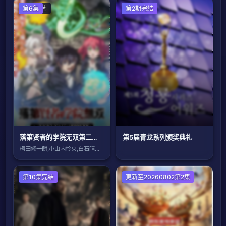
日韩综艺
第6集
日韩综艺
第2期完结
落第贤者的学院无双第二回转生
第5届青龙系列颁奖典礼
梅田修一朗,小山内怜央,白石晴香,加藤英
大陆综艺
第10集完结
大陆综艺
更新至20260802第2集