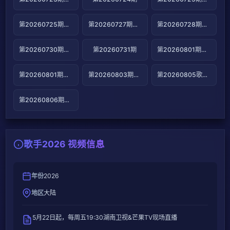
第20260725期加更
第20260727期直拍REACTION
第20260728期直拍REACTION
第20260730期超前营业
第20260731期
第20260801期纯享
第20260801期加更
第20260803期直拍REACTION
第20260805歌手后花园
第20260806期超前营业
歌手2026 视频信息
年份
2026
地区
大陆
5月22日起，每周五19:30湖南卫视&芒果TV现场直播