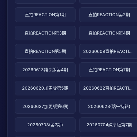
直拍REACTION第1期
直拍REACTION第2期
直拍REACTION第3期
直拍REACTION第4期
直拍REACTION第5期
20260609直拍REACTION第6期
20260613纯享版第4期
直拍REACTION第7期
20260620加更版第5期
20260622直拍REACTION第9期
20260627加更版第6期
20260628(端午特辑)
20260703(第7期)
20260704纯享版第7期