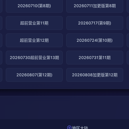
20260710(第8期)
20260711加更版第8期
超前营业第11期
20260717(第9期)
超前营业第12期
20260724(第10期)
20260730超前营业第13期
20260731第11期
20260807(第12期)
20260808加更版第12期
地区
大陆