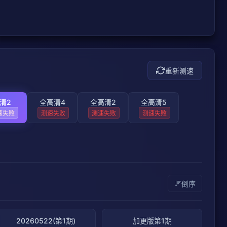
重新测速
清2
全高清4
全高清2
全高清5
速失败
测速失败
测速失败
测速失败
倒序
20260522(第1期)
加更版第1期