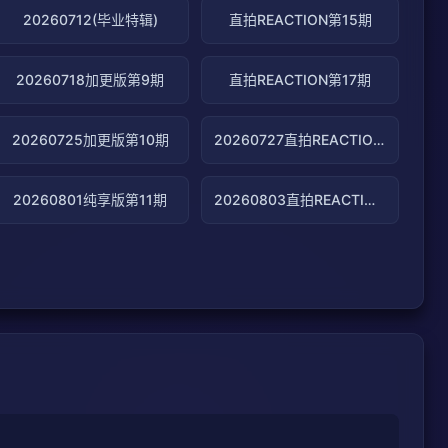
20260712(毕业特辑)
直拍REACTION第15期
20260718加更版第9期
直拍REACTION第17期
20260725加更版第10期
20260727直拍REACTION第19期
20260801纯享版第11期
20260803直拍REACTION第21期