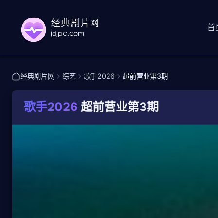
首
经典剧片网
综艺
歌手2026
超前营业第3期
歌手2026
超前营业第3期