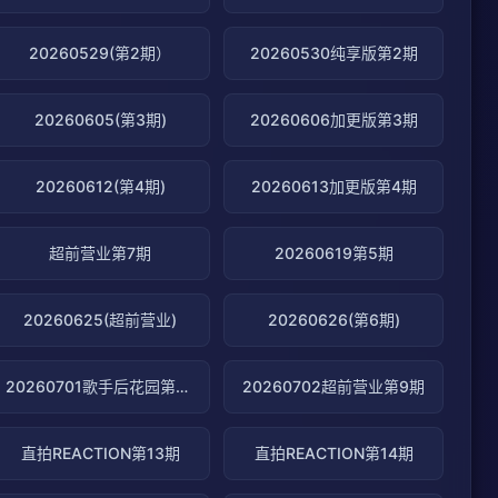
20260529(第2期）
20260530纯享版第2期
20260605(第3期)
20260606加更版第3期
20260612(第4期)
20260613加更版第4期
超前营业第7期
20260619第5期
20260625(超前营业)
20260626(第6期)
20260701歌手后花园第6期
20260702超前营业第9期
直拍REACTION第13期
直拍REACTION第14期