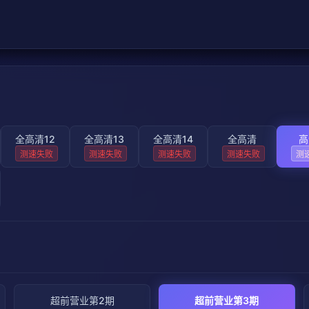
全高清12
全高清13
全高清14
全高清
高
测速失败
测速失败
测速失败
测速失败
测
超前营业第2期
超前营业第3期