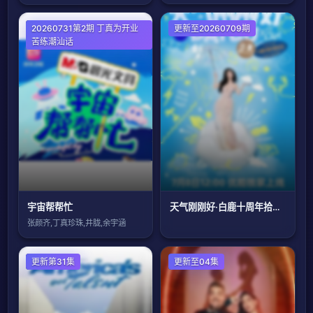
大陆综艺
20260731第2期 丁真为开业
更新至20260709期
苦练潮汕话
宇宙帮帮忙
天气刚刚好·白鹿十周年拾光音乐会
张颜齐,丁真珍珠,井胧,余宇涵
欧美综艺
更新第31集
欧美综艺
更新至04集