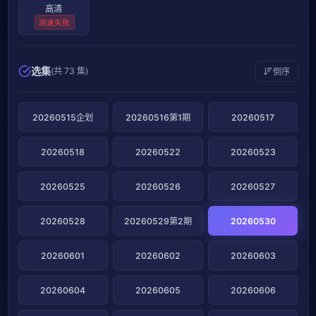
高清
测速失败
选集
(共 73 集)
倒序
20260515企划
20260516第1期
20260517
20260518
20260522
20260523
20260525
20260526
20260527
20260528
20260529第2期
20260530
20260601
20260602
20260603
20260604
20260605
20260606