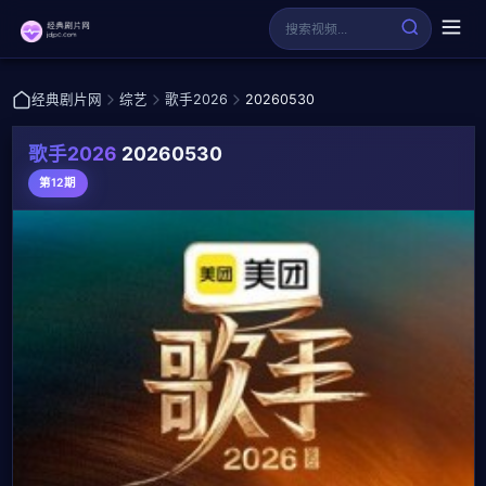
经典剧片网
综艺
歌手2026
20260530
歌手2026
20260530
第12期