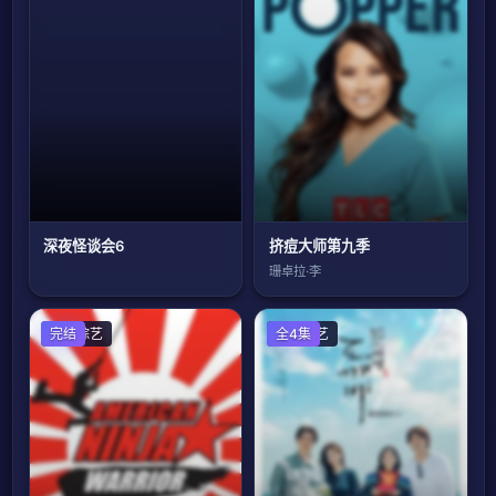
深夜怪谈会6
挤痘大师第九季
珊卓拉·李
欧美综艺
完结
日韩综艺
全4集