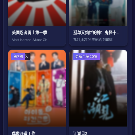
美国忍者勇士第一季
孤单又灿烂的神：鬼怪十周年特辑
Matt Iseman,Akbar Gb
孔刘,金高银,李栋旭,刘寅娜
日韩综艺
第7期
港台综艺
更新至第20集
偶像派遣工作
江湖见2