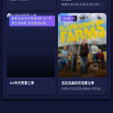
黎耀祥,麦长青,米雪,陈浩民,樊少皇,吕
欧美综艺
更新至90年代秀第3季-07-免
欧美综艺
全8集
费在线观看-爱壹帆国际版
90年代秀第三季
克拉克森的农场第五季
杰里米·克拉克森,凯勒布·库珀,丽莎·霍