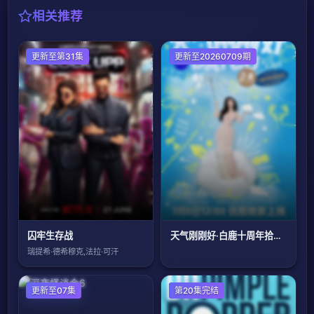
相关推荐
更新至第31集
更新至20260709期
囚牢生存战
天气刚刚好·白鹿十周年拾光音乐会
瑞提希·德希穆克,法拉·可汗
日韩综艺
更新至07集
欧美综艺
第20集完结