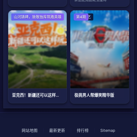
大陆综艺
山河铸碑，致敬独库筑路英雄
大陆综艺
第4期
亚克西！新疆还可以这样玩！
极挑男人帮爆笑精华版
网站地图
|
最新更新
|
排行榜
|
Sitemap