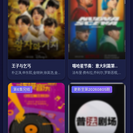
王子与乞丐
嘻哈星节奏：意大利篇第三季
朴正洙,申东熙,金晓钟,徐英浩,金曜汉,
法布里·费布拉,乔利尔,罗斯恶棍,盖埃
大陆综艺
第6集完结
大陆综艺
更新至第20260805期