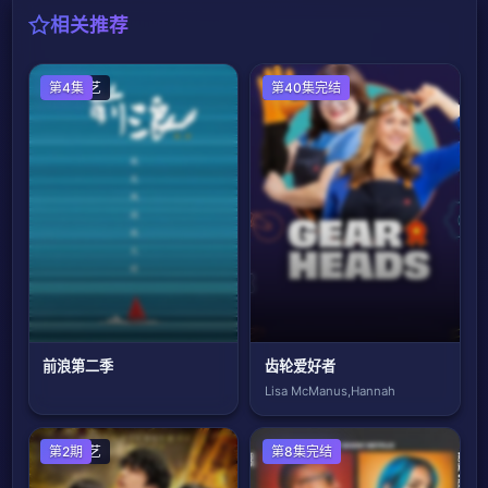
相关推荐
大陆综艺
第4集
欧美综艺
第40集完结
前浪第二季
齿轮爱好者
Lisa McManus,Hannah
日韩综艺
第2期
欧美综艺
第8集完结