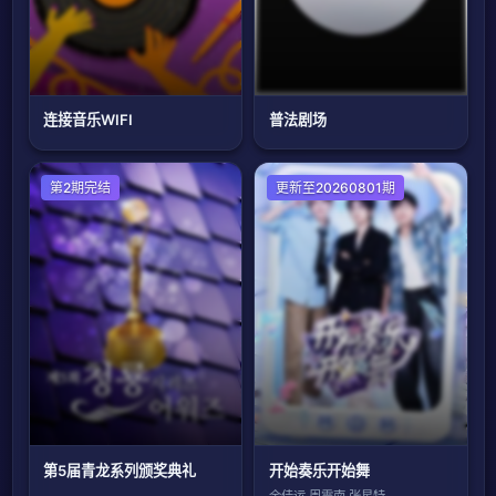
连接音乐WIFI
普法剧场
日韩综艺
第2期完结
更新至20260801期
第5届青龙系列颁奖典礼
开始奏乐开始舞
余佳运,周震南,张星特