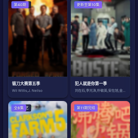
欧美综艺
第40期
日韩综艺
更新至第10集
锻刀大赛第五季
犯人就是你第一季
Wil Willis,J. Neilso
刘在石,李光洙,朴敏英,安在旭,金钟民,
欧美综艺
全8集
大陆综艺
第11期完结