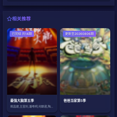
相关推荐
大陆综艺
已完结 共14期
大陆综艺
更新至20260806期
最强大脑第五季
爸爸当家第5季
蒋昌建,王昱珩,潘粤明,何猷君,陶晶莹