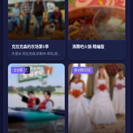
克拉克森的农场第5季
沸腾吧火锅·精编版
杰里米·克拉克森,凯勒布·库珀,丽莎·霍
日韩综艺
全8集
欧美综艺
第9期完结