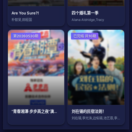
Are You Sure?!
四个婚礼第一季
朴智旻,田柾国
Alana Aldridge,Tracy
演唱会
第20260530期
日韩综艺
已完结 共10期
“青春湘潭·步步高之夜”演唱会
刘在锡的民宿法则！
刘在锡,李光洙,边佑锡,池艺恩,李孝利,