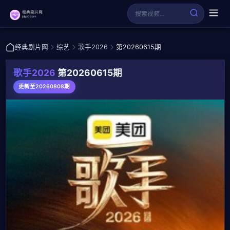
经典剧片网
综艺
歌手2026
第20260615期
歌手2026
第20260615期
更新至20260808期