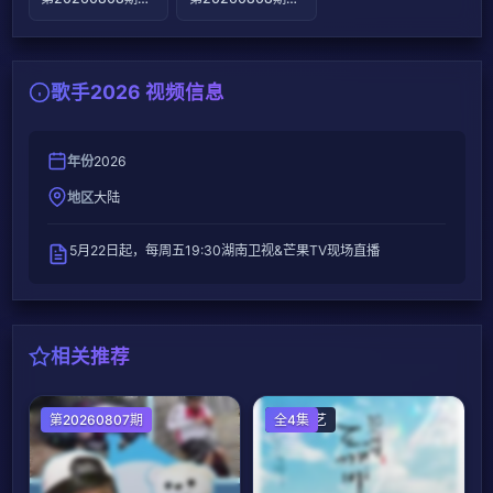
歌手2026 视频信息
年份
2026
地区
大陆
5月22日起，每周五19:30湖南卫视&芒果TV现场直播
相关推荐
日韩综艺
第20260807期
日韩综艺
全4集