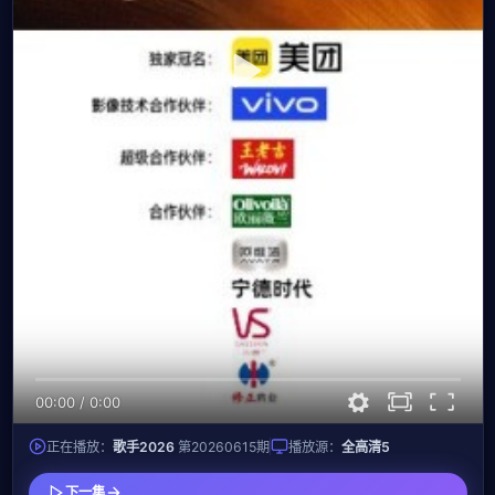
00:00
/
0:00
正在播放：
歌手2026
第20260615期
播放源：
全高清5
下一集