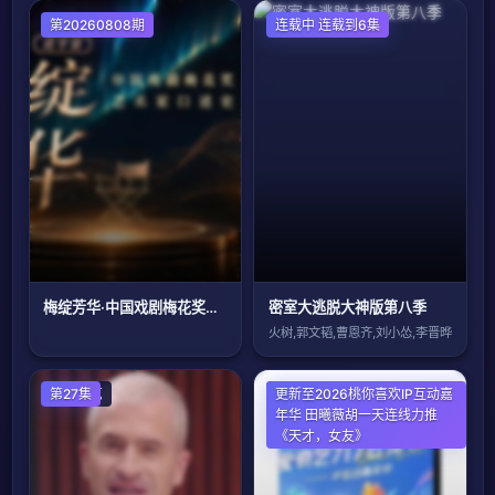
第20260808期
大陆综艺
连载中 连载到6集
梅绽芳华·中国戏剧梅花奖艺术家口述史
密室大逃脱大神版第八季
火树,郭文韬,曹恩齐,刘小怂,李晋晔
欧美综艺
第27集
大陆综艺
更新至2026桃你喜欢IP互动嘉
年华 田曦薇胡一天连线力推
《天才，女友》