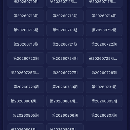
第20260710期
第20260711期纯享版
第20260711期加更版
第20260713期
第20260713期
第20260714期
第20260715期
第20260716期
第20260717期
第20260718期
第20260721期
第20260722期
第20260723期
第20260724期
第20260725期纯享版
第20260725期加更版
第20260727期
第20260728期
第20260729期
第20260730期
第20260731期
第20260801期纯享
第20260801期加更
第20260803期
第20260805期
第20260806期
第20260807期
第20260808期纯享
第20260808期加更