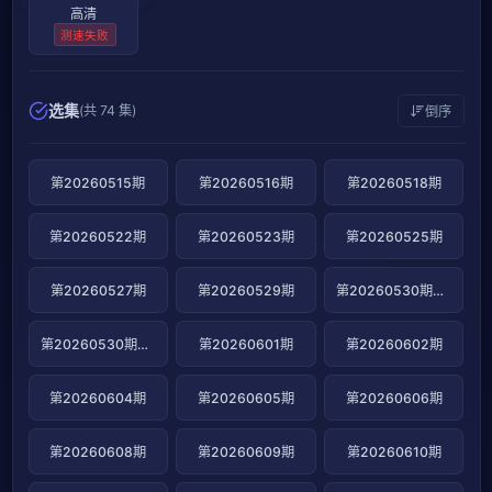
高清
测速失败
选集
(共 74 集)
倒序
第20260515期
第20260516期
第20260518期
第20260522期
第20260523期
第20260525期
第20260527期
第20260529期
第20260530期纯享版
第20260530期加更版
第20260601期
第20260602期
第20260604期
第20260605期
第20260606期
第20260608期
第20260609期
第20260610期