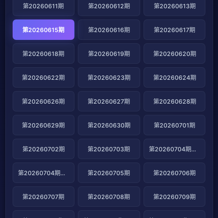
第20260611期
第20260612期
第20260613期
第20260615期
第20260616期
第20260617期
第20260618期
第20260619期
第20260620期
第20260622期
第20260623期
第20260624期
第20260626期
第20260627期
第20260628期
第20260629期
第20260630期
第20260701期
第20260702期
第20260703期
第20260704期纯享
第20260704期加更
第20260705期
第20260706期
第20260707期
第20260708期
第20260709期