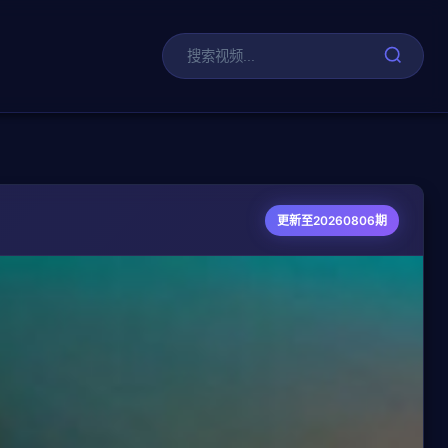
剧
更新至20260806期