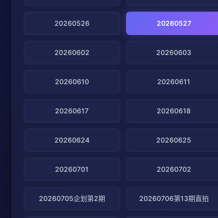
20260526
20260527
20260602
20260603
20260610
20260611
20260617
20260618
20260624
20260625
20260701
20260702
20260705企划第2期
20260706第13期直拍