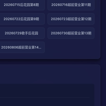
20260715后花园第8期
20260716超前营业第11期
20260722后花园第9期
20260723超前营业第12期
20260729歌手后花园
20260730超前营业第13期
20260806超前营业第14期