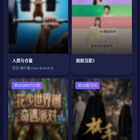
人类与仓鼠
姐姐当家2
莎拉·谢尔曼,Kyle Brandt,B
第20260731期
大陆综艺
第10集完结