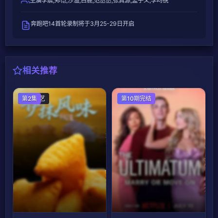
主演
李晨,郑恺,沙溢,白鹿,范丞丞,张真源,孟子义,李昀锐
奔跑吧14首轮录制将于3月25-29日开启
相关推荐
大陆综艺
第2集
第10期完结