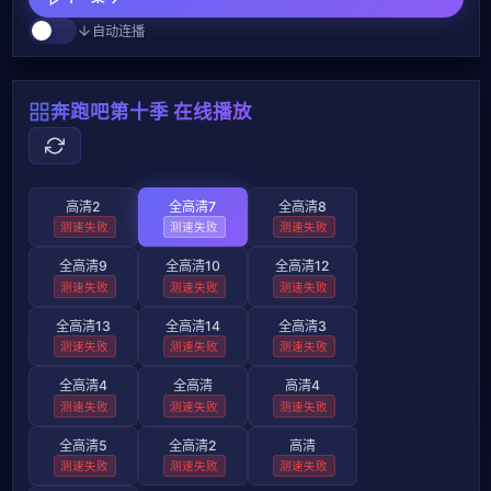
自动连播
奔跑吧第十季 在线播放
高清2
全高清7
全高清8
测速失败
测速失败
测速失败
全高清9
全高清10
全高清12
测速失败
测速失败
测速失败
全高清13
全高清14
全高清3
测速失败
测速失败
测速失败
全高清4
全高清
高清4
测速失败
测速失败
测速失败
全高清5
全高清2
高清
测速失败
测速失败
测速失败