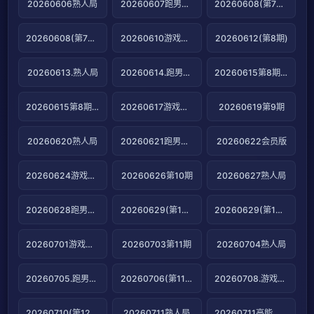
20260606熟人局
20260607跑男档案
20260608(第7期加更)
20260608(第7期特别加更)
20260610游戏特辑
20260612(第8期)
20260613.熟人局
20260614.跑男档案
20260615第8期加更
20260615第8期特别加更
20260617游戏特辑
20260619第9期
20260620熟人局
20260621跑男档案
20260622会员版
20260624游戏特辑
20260626第10期
20260627熟人局
20260628跑男档案
20260629(第10期特别加更)
20260629(第10期加更)
20260701游戏特辑
20260703第11期
20260704熟人局
20260705.跑男档案
20260706(第11期加更)
20260708.游戏特辑
20260710(第12期)
20260711熟人局
20260711高能名场面