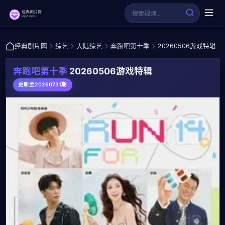
经典剧片网
综艺
大陆综艺
奔跑吧第十季
20260506游戏特辑
奔跑吧第十季
20260506游戏特辑
更新至20260731期