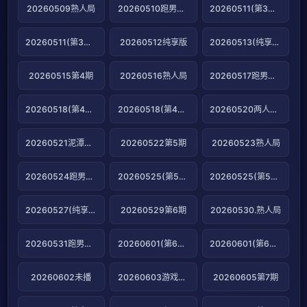
20260509熟人局
20260510跑男档案
20260511(第3期加更
20260511(第3期特别加更)
20260512纯享版
20260513(纯享版)
20260515第4期
20260516熟人局
20260517跑男档案
20260518(第4期特别加更)
20260518(第4期加更)
20260520两人纯享
20260521泥潭游戏纯享
20260522第5期
20260523熟人局
20260524跑男档案
20260525(第5期特别加更)
20260525(第5期加更)
20260527(纯享版)
20260529第6期
20260530.熟人局
20260531跑男档案
20260601(第6期加更)
20260601(第6期特别加更)
20260602未播
20260603游戏特辑
20260605第7期