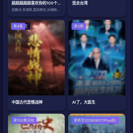
超超超超超喜欢你的100个女朋友第三季
恁去台湾
加藤涉,本渡枫,富田美忧,长绳麻理亚,濑
大陆综艺
第4集
第3期
中国古代悲情战神
AI了，大医生
大陆综艺
第100集完结
大陆综艺
更新至20260807(Plus版)