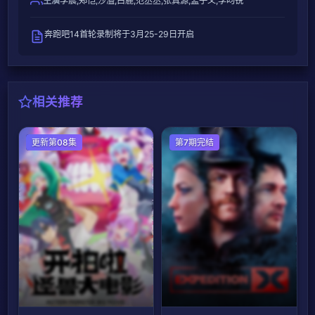
主演
李晨,郑恺,沙溢,白鹿,范丞丞,张真源,孟子义,李昀锐
奔跑吧14首轮录制将于3月25-29日开启
相关推荐
港台综艺
更新第08集
欧美综艺
第7期完结