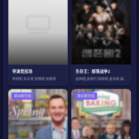
导演竞技场
生存王：部落战争2
李炳宪,车太贤,张根硕,张度妍
金钟国,金炳万,陆俊叙,金泳勋,福岛善成
欧美综艺
第9期完结
欧美综艺
第8期完结