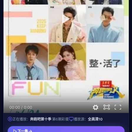
00:00
/
0:00
正在播放：
奔跑吧第十季
第6期彩蛋
播放源：
全高清10
下一集