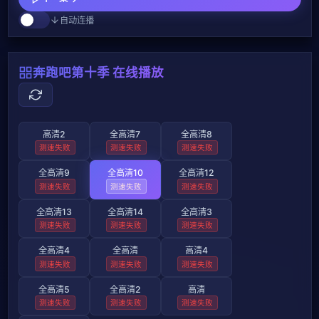
自动连播
奔跑吧第十季 在线播放
高清2
全高清7
全高清8
测速失败
测速失败
测速失败
全高清9
全高清10
全高清12
测速失败
测速失败
测速失败
全高清13
全高清14
全高清3
测速失败
测速失败
测速失败
全高清4
全高清
高清4
测速失败
测速失败
测速失败
全高清5
全高清2
高清
测速失败
测速失败
测速失败