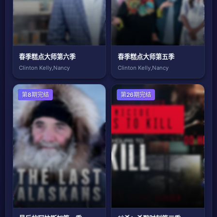
春季糕点大师第六季
春季糕点大师第五季
Clinton Kelly,Nancy
Clinton Kelly,Nancy
欧美综艺
第8期完结
欧美综艺
第26期完结