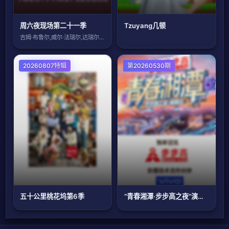
周六夜现场第二十一季
Tzuyang几顿
吉姆·布鲁尔,威尔·法瑞尔,达瑞尔·哈蒙
20260807特辑
演唱会
第20260530期
五十公里桃花坞第6季
“青春湘潭·步步高之夜”演唱会