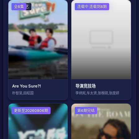
日韩综艺
全8集
日韩综艺
连载中 连载到8期
Are You Sure?!
导演竞技场
朴智旻,田柾国
李炳宪,车太贤,张根硕,张度妍
大陆综艺
更新至20260806期
欧美综艺
第6期完结