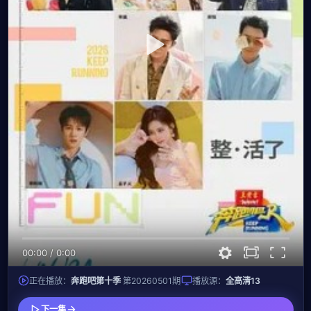
00:00
/
0:00
正在播放：
奔跑吧第十季
第20260501期
播放源：
全高清13
下一集