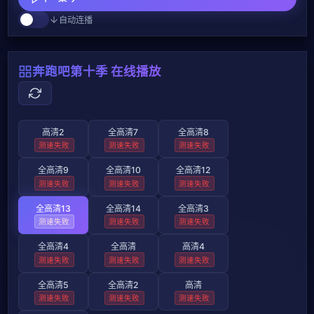
自动连播
奔跑吧第十季 在线播放
高清2
全高清7
全高清8
测速失败
测速失败
测速失败
全高清9
全高清10
全高清12
测速失败
测速失败
测速失败
全高清13
全高清14
全高清3
测速失败
测速失败
测速失败
全高清4
全高清
高清4
测速失败
测速失败
测速失败
全高清5
全高清2
高清
测速失败
测速失败
测速失败