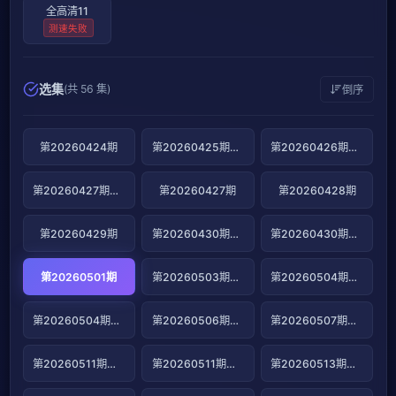
全高清11
测速失败
选集
(共 56 集)
倒序
第20260424期
第20260425期发布会
第20260426期衍生彩蛋
第20260427期会员版
第20260427期
第20260428期
第20260429期
第20260430期撕名牌游戏纯享
第20260430期十亿吨跑男的料
第20260501期
第20260503期十亿吨跑男的料
第20260504期会员版
第20260504期彩蛋
第20260506期陈哲远纯享
第20260507期撕名牌游戏纯享
第20260511期会员版
第20260511期彩蛋
第20260513期十亿吨跑男的料